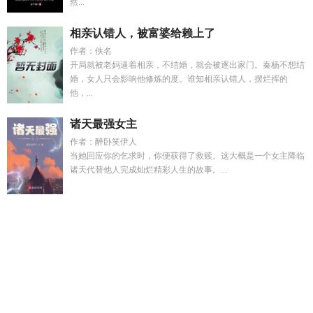
然...
相亲认错人，被富婆给赖上了
作者：佚名
开局就被老妈逼着相亲，不结婚，就会被逐出家门。秦杨不想结
婚，女人只会影响他修炼的度。谁知相亲认错人，摆烂挥的
他，...
诸天最强女主
作者：醉卧笑伊人
当她回应你的乞求时，你便获得了救赎。这大概是一个女主降临
诸天代替他人完成灿烂精彩人生的故事。...
穆雷自传
主角林寻的名字
极品荒唐孟舒小陈最新章节更新
试
错的深层含义
和5个前任上综艺
金主难做
沈静姝楚修晏txt
林
寻和安妙汐最后在一起了吗
林寻是哪部里的
错误沦陷
谁掉了
豪门马甲短剧免费
为了不嫁巨怪缇娅
出精神病院后傻雕千金
爆红了
试错
反派父女
出精神病院记TXT百度
德莱塞短篇推
荐
让你当神豪没让你当渣男 笔趣阁
穆雷的伤病恢复情况
深山
探险电影在线播放
反派父亲的攻略指南漫画
朕退下
德莱塞故