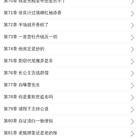
第70章 很是光棍皇帝还是出手了
第71章 张良计过墙梯红袖添香
第72章 半场就开香槟了
第73章 一首赏牡丹镇压一切
第74章 他肯定是抄的
第75章 剽窃代笔搬弄是非
第76章 长公主舌战群儒
第77章 自曝曹先生
第78章 你是要欺世盗名吗
第79章 请陛下主持公道
第80章 自证清白一验便知
第81章 老狐狸姜还是老的辣