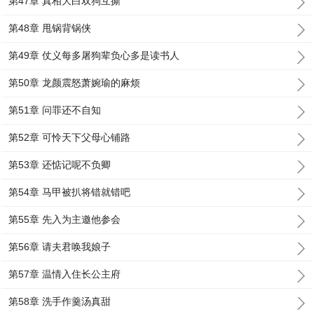
第47章 真相大白双狗互撕
第48章 甩锅背锅侠
第49章 仗义每多屠狗辈负心多是读书人
第50章 龙颜震怒萧婉瑜的麻烦
第51章 问罪还不自知
第52章 可怜天下父母心铺路
第53章 还惦记呢不负卿
第54章 马甲被扒将错就错吧
第55章 先入为主邀他参会
第56章 请夫君唤我娘子
第57章 温情入住长公主府
第58章 洗手作羹汤真甜