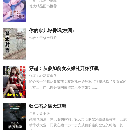
作者：菇凉小暴躁
优质精品图书推荐...
你的水儿好香哦(校园)
作者：干锅土豆片
...
穿越：从参加前女友婚礼开始狂飙
作者：心动豆鱼叉
简介关于穿越从参加前女友婚礼开始狂飙（狂飙风吹半夏乔家的
儿女三十而已你是我的荣耀娱乐圈大姐姐…...
狄仁杰之瞒天过海
作者：金不焕
高宗驾崩后，武氏临朝称制，极具野心的她渴望登基称帝，以成
就千秋大业，而就在她一步一步完成目的走向皇位的时候，忽