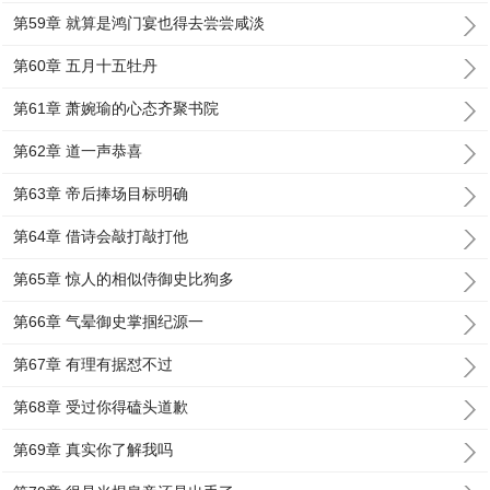
第59章 就算是鸿门宴也得去尝尝咸淡
第60章 五月十五牡丹
第61章 萧婉瑜的心态齐聚书院
第62章 道一声恭喜
第63章 帝后捧场目标明确
第64章 借诗会敲打敲打他
第65章 惊人的相似侍御史比狗多
第66章 气晕御史掌掴纪源一
第67章 有理有据怼不过
第68章 受过你得磕头道歉
第69章 真实你了解我吗