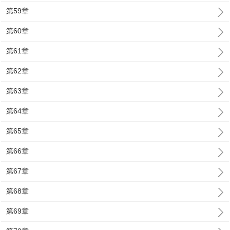
第59章
第60章
第61章
第62章
第63章
第64章
第65章
第66章
第67章
第68章
第69章