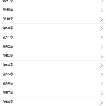
第47章
第48章
第49章
第50章
第51章
第52章
第53章
第54章
第55章
第56章
第57章
第58章