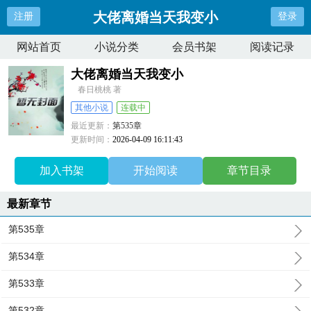
大佬离婚当天我变小
注册
登录
网站首页
小说分类
会员书架
阅读记录
大佬离婚当天我变小
春日桃桃 著
其他小说
连载中
最近更新：
第535章
更新时间：
2026-04-09 16:11:43
加入书架
开始阅读
章节目录
最新章节
第535章
第534章
第533章
第532章