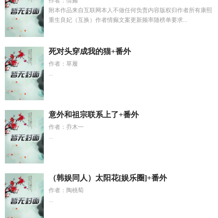
作者：情癫
附本作品来自互联网本人不做任何负责内容版权归作者所有康熙
重生良妃（互换）作者情癫文案更新频率随榜单要求...
死对头穿成我的猫+番外
作者：草履
...
意外和祖宗联系上了+番外
作者：乔木一
...
（韩娱同人）太阳花[娱乐圈]+番外
作者：陶桃萄
...