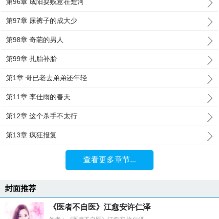
第96章 成阳耍贱意在楚河
第97章 尿裤子的成大少
第98章 奇葩的男人
第99章 扎胎补胎
第1章 哥已老去弟弟还年轻
第11章 李佳雨的春天
第12章 这个杀手不太行
第13章 疯狂报复
查看更多章节...
封面推荐
《医者不自医》江愈安许仁泽