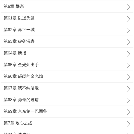
第6章 攀亲
第61章 以退为进
第62章 再下一城
第63章 破釜沉舟
第64章 断指
第65章 金光灿出手
第66章 龌龊的金光灿
第67章 我不纯洁啦
第68章 勇哥的邀请
第69章 京东第一巴图鲁
第7章 攻心之战