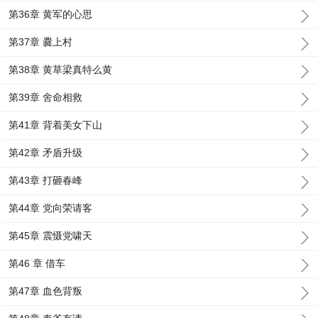
第36章 黄军的心思
第37章 爨上村
第38章 黄草梁真特么黄
第39章 舍命相救
第41章 背着美女下山
第42章 矛盾升级
第43章 打砸春峰
第44章 党向荣请客
第45章 震慑党啸天
第46 章 借车
第47章 血色背叛