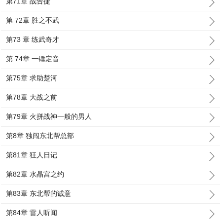
第71章 战告捷
第 72章 胜之不武
第73 章 练武奇才
第 74章 一锤定音
第75章 求助楚河
第78章 大战之前
第79章 火拼战神一般的男人
第8章 独闯东北帮总部
第81章 狂人日记
第82章 水晶宫之约
第83章 东北帮的诚意
第84章 雷人听闻