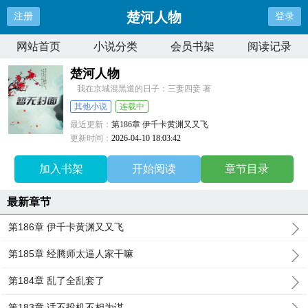
楚河人物
注册
登录
网站首页
小说分类
会员书架
阅读记录
楚河人物
我在京城混黑道的日子：三妻四妾 著
其他小说
连载中
最近更新：
第186章 伊千卡黄渊又又飞
更新时间：
2026-04-10 18:03:42
加入书架
开始阅读
章节目录
最新章节
第186章 伊千卡黄渊又又飞
第185章 经腾师太逼人家干嘛
第184章 乱了全乱套了
第183章 话不投机不相为谋