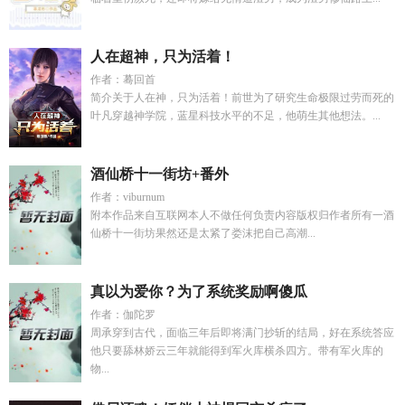
人在超神，只为活着！
作者：蓦回首
简介关于人在神，只为活着！前世为了研究生命极限过劳而死的
叶凡穿越神学院，蓝星科技水平的不足，他萌生其他想法。...
酒仙桥十一街坊+番外
作者：viburnum
附本作品来自互联网本人不做任何负责内容版权归作者所有一酒
仙桥十一街坊果然还是太紧了娄沫把自己高潮...
真以为爱你？为了系统奖励啊傻瓜
作者：伽陀罗
周承穿到古代，面临三年后即将满门抄斩的结局，好在系统答应
他只要舔林娇云三年就能得到军火库横杀四方。带有军火库的
物...