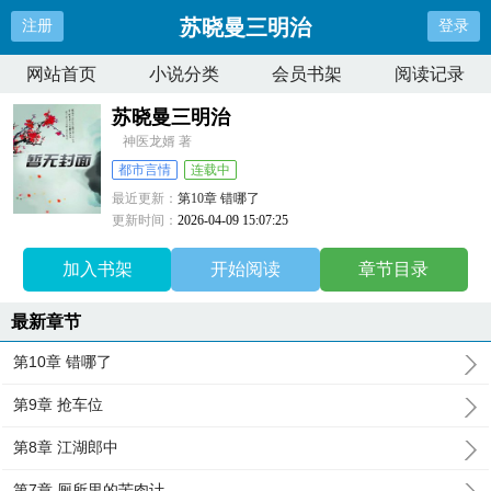
苏晓曼三明治
注册
登录
网站首页
小说分类
会员书架
阅读记录
苏晓曼三明治
神医龙婿 著
都市言情
连载中
最近更新：
第10章 错哪了
更新时间：
2026-04-09 15:07:25
加入书架
开始阅读
章节目录
最新章节
第10章 错哪了
第9章 抢车位
第8章 江湖郎中
第7章 厕所里的苦肉计