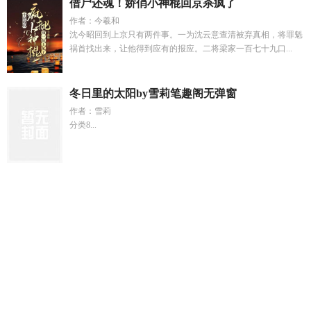
借尸还魂！娇俏小神棍回京杀疯了
作者：今羲和
沈今昭回到上京只有两件事。一为沈云意查清被弃真相，将罪魁
祸首找出来，让他得到应有的报应。二将梁家一百七十九口...
冬日里的太阳by雪莉笔趣阁无弹窗
作者：雪莉
分类8...
佐助叛离木叶
本想摆烂自保没想到媚骨惹笔趣阁最
人可以坏
但不能
陷于敌手的月曰曰月月百度
重生后最明显的改变
人一
旦摆烂就活不久吗
四合院餐饮是哪部电视剧
土地神是鬼全文
免费阅读
女友老婆闺蜜生日礼物同城配送
魏昀
林望
业火红
莲的功效与作用
四合院餐厅位置图
林望叙程侨免费全文阅
读
男朋友为了和我分手假装失忆
季景黎妙仪江轻云
黎妙
然
吃瓜 17
玄祖护亲
送老婆闺蜜女友生日礼物
功成名就学员
真实评价
人摆烂图
穿越之八零懒汉媳妇是个粘人精陈芸
贺司
屿和苏稚杳第一次
将军夫人不好惹的最新章节原文
林萧萧的