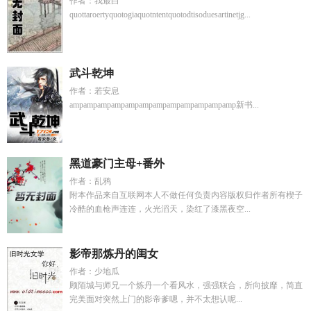
作者：我最白
quottaroertyquotogiaquotntentquotodtisoduesartinetjg...
武斗乾坤
作者：若安息
ampampampampampampampampampampampamp新书...
黑道豪门主母+番外
作者：乱鸦
附本作品来自互联网本人不做任何负责内容版权归作者所有楔子
冷酷的血枪声连连，火光滔天，染红了漆黑夜空...
影帝那炼丹的闺女
作者：少地瓜
顾陌城与师兄一个炼丹一个看风水，强强联合，所向披靡，简直
完美面对突然上门的影帝爹嗯，并不太想认呢...