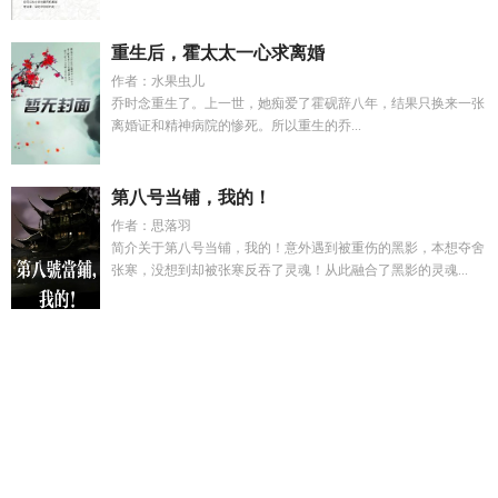
重生后，霍太太一心求离婚
作者：水果虫儿
乔时念重生了。上一世，她痴爱了霍砚辞八年，结果只换来一张
离婚证和精神病院的惨死。所以重生的乔...
第八号当铺，我的！
作者：思落羽
简介关于第八号当铺，我的！意外遇到被重伤的黑影，本想夺舍
张寒，没想到却被张寒反吞了灵魂！从此融合了黑影的灵魂...
哥哥的女友叫什么
全民棋牌娱乐官网入口地址
我原来是个精
神病g
全民象棋手机版
娇艳王妃和王爷
异国大佬宠宠
陆总他
追妻火葬场了全文阅读
哥哥的女朋友应该怎么称呼
御兽宗是
哪部
重生换嫁成皇后
我的爱徒人设千万不能崩
陆总宠她成瘾
免费阅读
苦糖by曲折木番外
穿成情敌妻后我被宠了
我有一剑
全部修为境界图表
首辅赘婿by雪雪又饿了
平安京同人
一人之
下铁锈篇时间线
帮助妻子和女儿寻找属于她们自己的快乐