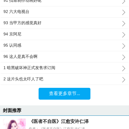
91 找谁制作动画好呢
92 六大电视台
93 当甲方的感觉真好
94 京阿尼
95 认同感
96 这人是真不会啊
1 暗黑破坏神正式发售求订阅
2 这片头也太吓人了吧
查看更多章节...
封面推荐
《医者不自医》江愈安许仁泽
作者：《医者不自医》江愈安 许仁泽