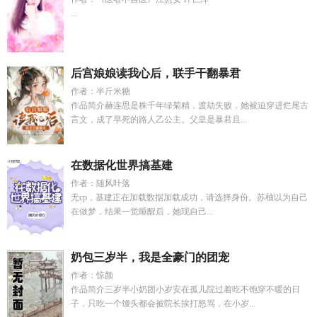
...
后宫娘娘读我心后，联手干翻暴君
作者：半斤米糖
作品简介赫连思是株千年绿菊精，渡劫失败，她被迫穿进烂尾古
言文，成了早死的路人乙公主。父皇是暴君且...
在数据化世界搞基建
作者：随风叶落
无cp，基建正在加载数据加载成功，请选择身份。苏柚以为自己
在做梦，结果一觉睡醒后，她现自己...
奶包三岁半，我是全豪门的团宠
作者：惊颜
作品简介三岁半小奶团小岁安在孤儿院过着吃不饱穿不暖的日
子，只吃一个馒头都会被院长挨打怒骂，在小岁...