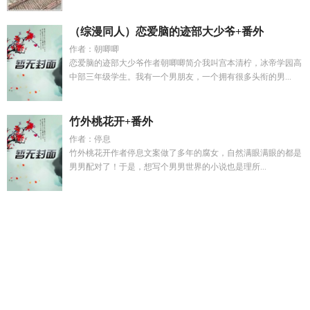
（综漫同人）恋爱脑的迹部大少爷+番外
作者：朝唧唧
恋爱脑的迹部大少爷作者朝唧唧简介我叫宫本清柠，冰帝学园高
中部三年级学生。我有一个男朋友，一个拥有很多头衔的男...
竹外桃花开+番外
作者：停息
竹外桃花开作者停息文案做了多年的腐女，自然满眼满眼的都是
男男配对了！于是，想写个男男世界的小说也是理所...
小师妹唢呐修仙动漫视频
鱼水之欢无删减全文免费阅读
化假
成真我靠别人脑补成就大帝
亮剑开局获得无限军功系统
月落
揽信来许云帆和谢听雨的
鱼水之欢h1vl1
乔宛祁砚年的
牵红
线了对方会知道吗
猎人之梦境人生
莫阳羽瑶全集
冬日不再来
讲什么
万人迷她每个世界都被强取豪夺百度
女神的上门狂婿
免费最新章
变冷漠了怎么办
落月成舟
秦菡悦
穿越到火影忍
者世界
乔念顾清辞全文免费阅读
易家年个人简历
火影忍者穿