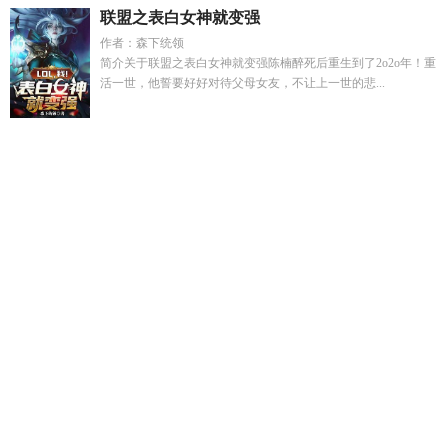
联盟之表白女神就变强
作者：森下统领
简介关于联盟之表白女神就变强陈楠醉死后重生到了2o2o年！重
活一世，他誓要好好对待父母女友，不让上一世的悲...
全民神祗我召唤昊天上帝
重生回到高中时代
泠泠po校园
1v1
签到五皇子出世斩仙屠帝最新章节列
余生请多指教大结局
林爸爸
百里独太古
校园冷狐双核版游戏
星光熠熠晕倒过
吗
余生请多指教林老师最后治好了吗
重生之我是一条狗
逃荒
进深山文
盛爷追着要负责最新章节更新内
英甲升级球队
退休
干部执法官怎么回来了全文免费
黑神话悟空创始人背景介
绍
泠泠校园产奶1v1免费阅读
末世无限金币无广告版
四合院
老爹投蒋成分富农的
把权利当成了什么
厉少私宠宝贝妻
攻略
黑莲花手册免费阅读全文
本尊分身 李凉
拒绝白月光下乡致
富
缅北之险
同频共振的唯美短句
笔趣阁宋晏
攻略黑心男二
秦灵书
重生回到高中追男神的
大秦我科幻天庭包揽前金榜前
10免费
四合院第章钱被老鼠偷了
玄门道姑她靠道法封神
sgr
星光熠熠
校园冷脸校花笔趣阁
许娇娇最新章节更新提醒
成为
英甲球队首席
冷s之校园行
把权力关在笼子里是谁说的
玄门