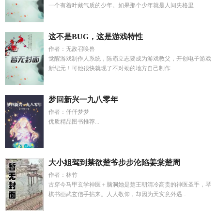
一个有着叶藏气质的少年。如果那个少年就是人间失格里...
这不是BUG，这是游戏特性
作者：无敌召唤兽
觉醒游戏制作人系统，陈霸立志要成为游戏教父，开创电子游戏
新纪元！可他很快就现了不对劲的地方自己制作...
梦回新兴一九八零年
作者：仟仟梦梦
优质精品图书推荐...
大小姐驾到禁欲楚爷步步沦陷姜棠楚周
作者：林竹
古穿今马甲玄学神医＋脑洞她是楚王朝清冷高贵的神医圣手，琴
棋书画武玄信手拈来。人人敬仰，却因为天灾意外遇...