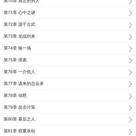
第70章 真正的男人
第71章 心中之谜
第72章 源于古武
第73章 龙战到来
第74章 输一场
第75章 摸索
第76章 一介俗人
第77章 该来的总会来
第78章 动怒
第79章 反击计策
第80章 幕后之人
第81章 双重杀劫