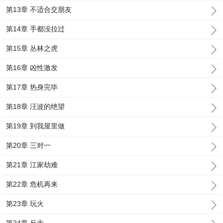
第13章 不适合交朋友
第14章 手都没拉过
第15章 丛林之虎
第16章 凶性激发
第17章 热身完毕
第18章 汪波的绝望
第19章 到我屋里做
第20章 三对一
第21章 江家劫难
第22章 危机再来
第23章 玩火