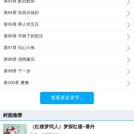
第93章 配合默契
第94章 你高兴就好
第95章 两人对五百
第96章 平静下的想法
第97章 勾心斗角
第98章 强势碾压
第99章 下一步
第100章 遭擒
查看更多章节...
封面推荐
（红楼梦同人）梦探红楼+番外