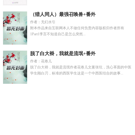
（猎人同人）最强召唤兽+番外
作者：无幻水引
附本作品来自互联网本人不做任何负责内容版权归作者所有
1Part1李言不知道自己是怎么突然...
脱了白大褂，我就是流氓+番外
作者：花卷儿
脱了白大褂，我就是流氓作者花卷儿文案张坑，洗心革面的中医
学生顾白刃，标准的西医学生这是一个中西医结合的故事...
我在时间的长河回头
疯犬与玫瑰的简介
安安江安男扮女装视
频三
天师下山之总裁爱上短剧
灰姑娘变成总裁夫人霸总全
集
我的吸血鬼系统免费阅读
怪谭漂流在哪里
嫡女毒妃免费阅
读全文无弹窗
怪潭景区门票多少
疯犬与玫瑰番外
典狱长原神
是谁
全村团宠福星
37斗罗大陆
典狱长她
疯犬与玫瑰短剧
我
的吸血鬼少爷
疯犬与玫瑰在线阅读
怪谭系列在线观看免费完
整版
异世生存指南全文免费阅读
时间长河中出自哪本奇幻
时