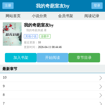
我的奇葩室友by
注册
登录
网站首页
小说分类
会员书架
阅读记录
我的奇葩室友by
我的奇葩亲戚 著
其他小说
连载中
最近更新：
10
更新时间：
2026-04-11 08:44:46
加入书架
开始阅读
章节目录
最新章节
10
9
8
7