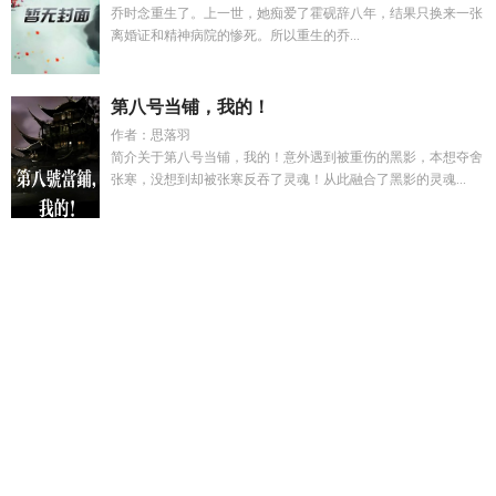
乔时念重生了。上一世，她痴爱了霍砚辞八年，结果只换来一张
离婚证和精神病院的惨死。所以重生的乔...
第八号当铺，我的！
作者：思落羽
简介关于第八号当铺，我的！意外遇到被重伤的黑影，本想夺舍
张寒，没想到却被张寒反吞了灵魂！从此融合了黑影的灵魂...
和静公主几个孩子
跌落暮色完整版免费阅读
豪门枭士林云全
文免费阅读
影帝黑料有点多 笔趣阁全文免费阅读
苏渺顾深
浣
溪笺原唱
皇上公主大臣
顾长渊沈蘅芜全文免费阅读最新章
节
美丽凶死
搭档by肆意免费阅读笔趣阁最新章节
浣溪笺
怎
么会这样的日语
没你就不行之重启全文免费阅读
美丽的凶杀
器电影在线播放
渣男都该死
跌落暮色原著未删减
渣男都滚
开
静和公主是真实存在吗
和静公主的结局
美丽的死法by小吉
安
免费阅读顾渺
综影视莲花楼女宅话本
重生九五换种活法过
一生 星辰木木夕
浣溪ai
仙道尽头笔趣阁全文
浣溪全诗
女装
美少年被认出
沈辞顾长洲
阅读西游记
沈度顾渺渺
皇上公主
的
渣男全送火葬场by折纸为鸢
穿到五零年我开局和自私妈断