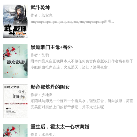
武斗乾坤
作者：若安息
ampampampampampampampampampampampamp新书...
黑道豪门主母+番外
作者：乱鸦
附本作品来自互联网本人不做任何负责内容版权归作者所有楔子
冷酷的血枪声连连，火光滔天，染红了漆黑夜空...
影帝那炼丹的闺女
作者：少地瓜
顾陌城与师兄一个炼丹一个看风水，强强联合，所向披靡，简直
完美面对突然上门的影帝爹嗯，并不太想认呢...
重生后，霍太太一心求离婚
作者：水果虫儿