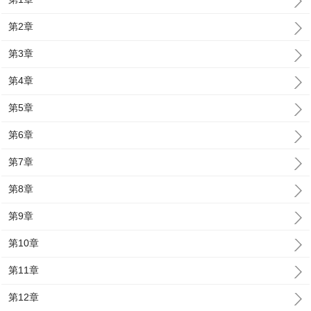
第2章
第3章
第4章
第5章
第6章
第7章
第8章
第9章
第10章
第11章
第12章