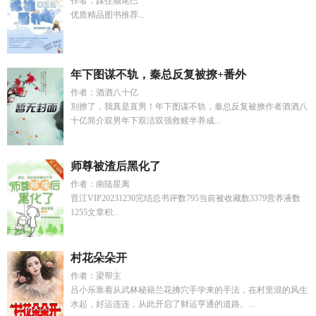
作者：踩住猫尾巴
优质精品图书推荐...
年下图谋不轨，秦总反复被撩+番外
作者：酒酒八十亿
别撩了，我真是直男！年下图谋不轨，秦总反复被撩作者酒酒八
十亿简介双男年下双洁双强救赎半养成...
师尊被渣后黑化了
作者：南陆星离
晋江VIP20231230完结总书评数795当前被收藏数3379营养液数
1255文章积...
村花朵朵开
作者：梁帮主
吕小乐靠着从武林秘籍兰花拂穴手学来的手法，在村里混的风生
水起，好运连连，从此开启了财运亨通的道路。...