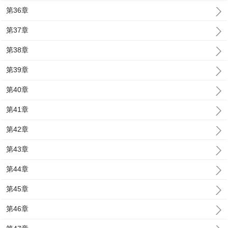
第36章
第37章
第38章
第39章
第40章
第41章
第42章
第43章
第44章
第45章
第46章