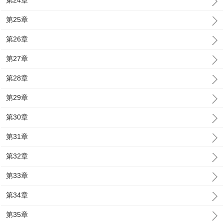
第24章
第25章
第26章
第27章
第28章
第29章
第30章
第31章
第32章
第33章
第34章
第35章