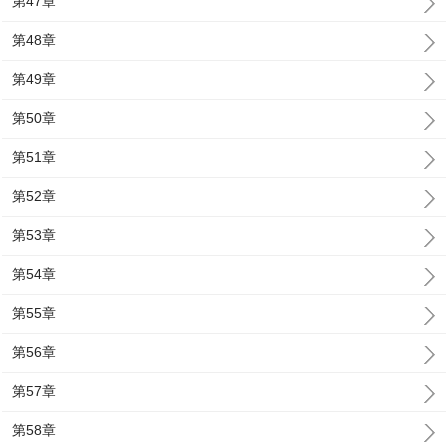
第47章
第48章
第49章
第50章
第51章
第52章
第53章
第54章
第55章
第56章
第57章
第58章