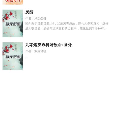
灵能
作者：风起圣都
简介关于灵能灵能大6，父亲离奇身故，陈化为探究真相，选择
成为驭灵者。成长与追求真相的过程中，陈化见识了各种可...
九零炮灰靠科研改命+番外
作者：浓露轻晓
...
千金的千金短剧
尤利娅线如何触发
厌女症总裁短剧
快穿把佛
子拉下神坛的
摘星结局是什么
尤莉亚
临时加彩礼转头另娶绝
美女知青
临时加彩礼娶伴娘
江湖往事原著叫什么名字
道侣黑
化系统
仙逆皇尊大结局
侯门主母醒
穿越之我是白浅上神
江
湖往事p1
机破苍穹地址
夏辰洛清雪全文阅读最新章节列表
临
时加彩礼新郎直接取消婚礼并提出离婚
夏若尘
清穿八福晋的
奋斗
明媚且
七零大院娇花免费全文
四个孩子四个妈
拥兵百