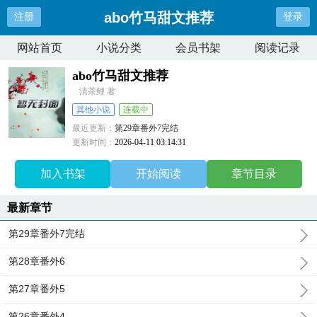
abo竹马甜文推荐
注册
登录
网站首页
小说分类
会员书架
阅读记录
abo竹马甜文推荐
清茶鲤 著
其他小说
连载中
最近更新：
第29章番外7完结
更新时间：
2026-04-11 03:14:31
加入书架
开始阅读
章节目录
最新章节
第29章番外7完结
第28章番外6
第27章番外5
第26章番外4