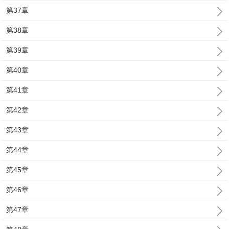
第37章
第38章
第39章
第40章
第41章
第42章
第43章
第44章
第45章
第46章
第47章