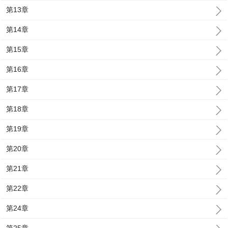
第13章
第14章
第15章
第16章
第17章
第18章
第19章
第20章
第21章
第22章
第24章