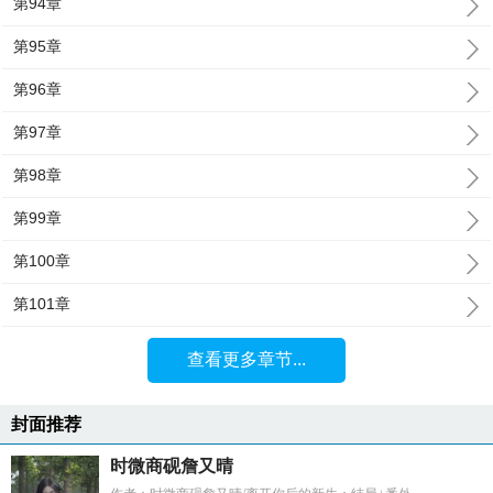
第94章
第95章
第96章
第97章
第98章
第99章
第100章
第101章
查看更多章节...
封面推荐
时微商砚詹又晴