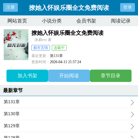
撩她入怀娱乐圈全文免费阅读
注册
登录
网站首页
小说分类
会员书架
阅读记录
撩她入怀娱乐圈全文免费阅读
沐易eve 著
都市言情
连载中
最近更新：
第131章
更新时间：
2026-04-11 21:57:24
加入书架
开始阅读
章节目录
最新章节
第131章
第130章
第129章
第128章