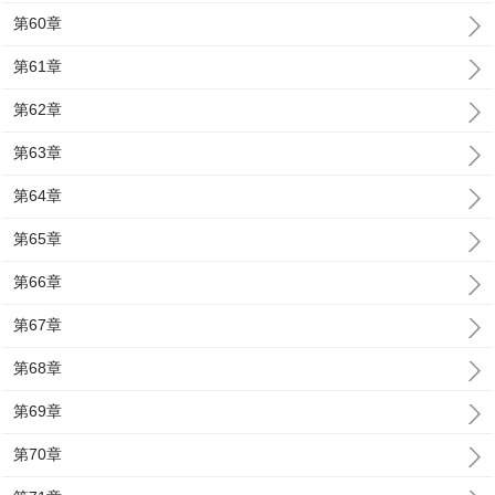
第60章
第61章
第62章
第63章
第64章
第65章
第66章
第67章
第68章
第69章
第70章