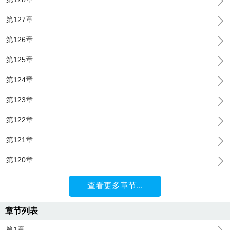
第127章
第126章
第125章
第124章
第123章
第122章
第121章
第120章
查看更多章节...
章节列表
第1章