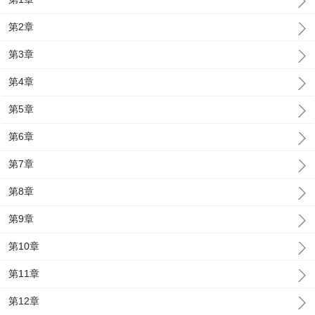
第2章
第3章
第4章
第5章
第6章
第7章
第8章
第9章
第10章
第11章
第12章