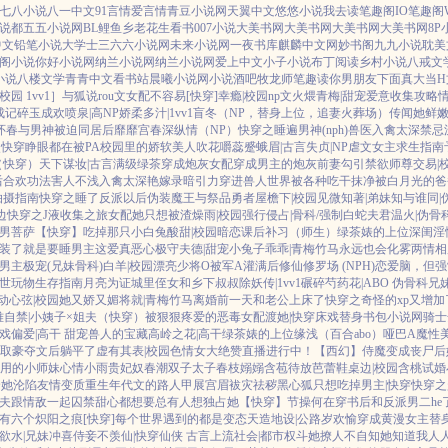
七八小说
八一中文
91言情
爱言情
青豆小说网
天翼中文
悠悠小说
我去读
笔趣阁IO
笔趣阁
说都
五五小说网
BL鲤鱼乡
老花生看书
007小说
大美书网
大美书网
大美书网
大美书网
8P
中文
铅笔小说
大学士
三六六小说网
未来小说网
一夜书库
麒麟中文网
妙书阁
九九小说
耽美
阁小说
你好小说网
纳兰小说网
纳兰小说网
爱上中文
小子小说
布丁阅读
乡村小说
八戒文
小说
八楼文学
青青中文
看书站
晨曦小说网
小说酒吧
牧龙师
笔趣读
你男朋友下面真大
当
园 1vv1］
与狐说
rou文女配不容易[快穿]
幸瘾|校园np
文火煨青梅|甜宠
爱意收集攻略
成记
碎玉成欢
喷泉|高NP
娇柔多汁|1vv1
盲冬（NP，替身上位，追妻火葬场）
传闻她鲜嫩
怀春
与男神被迫同居后
靡靡宫春深
纵情（NP）
快穿之睡遍男神(nph)
兽医
入禽太深
禁忌
快穿睁眼都在被PA
校园里的娇软美人
吹花嚼蕊
蹙蛾眉|古言
失贞|NP
虐文女主求生指南
（快穿）
天下谋妆|古言
满级绿茶穿成炮灰女配
穿成男主的炮灰前妻
勾引禁欲师尊
交易|
后
合欢功法害人不浅
入禽太深
艳嫁录
暗引力
穿进兽人世界被各种吃干抹净
被白月光的爸
拍摄指南
快穿之睡了反派以后
伪装魔王与祭品勇者
屋檐下|校园
见微知著|弟妹
知与谁同|
边
快穿之J液收集之旅
女配她只想被渣
燥雨|校园
强行侵占|骨科/强制
白蛇夫君
温火|伪骨
男菩萨
【快穿】吃掉那只小白兔
酸甜|校园暗恋
课后补习（师生）
绿茶婊的上位
深闺淫
装了
就是要睡男主
这爱真恶心
极守夫德|甜宠
小兔子乖乖|青梅竹马
永远也会化雾
两情相
男主
极宠(兄妹骨科)
白羊|校园
漂亮少将O被军A灌满后
修仙修罗场 (NPH)
恋爱脑，但强
世玩物生存指南
月亮为证
城里侄女和乡下叔叔
除妖传|1vv1
碾碎芍药花|ABO 伪骨科兄
动心弦|校园
她又娇又媚
将就|青梅竹马
离婚前一天和老公上床了
快穿之奇怪的xp又增加
难自禁|小姨子×姐夫
（快穿）被狠狠疼爱的恶毒女配
渡她|快穿
床戏替身
书包小说网
骑士
戏
偏爱|高干 甜宠
兽人的宝藏
高岭之花|高干
绿茶婊的上位
缘浅（百合abo）哑巴A
魔性
取豪夺文后躺平了
虚有其表|校园
色情女大绝赞直播进行中！
【西幻】侍魔
变成丧尸后
用的小师妹
心情小雨
贵妃奴
春潮
双子太子
春枝嫋嫋
含苞待放
芭蕾鞋
桌边|校园
含桃
试婚
诱她沦陷
友情变质
重生年代文的路人甲
展宫眉
袚灾祛秽
黑心狐只想吃掉男主|快穿
快穿之
夫跟情敌一起囚禁
甜心都想要
总有人想独占她
【快穿】节操何在
穿书后和反派男二he
有六个
炽阳之痕
[快穿]每个世界遇到的都是变态
天造地设|公路
岁欢愉
穿成黄漫女主替
欲水|兄妹
冲喜侍妾
不羡仙|快穿仙侠 古言
上流社会|都市权斗
她撩人不自知
她知道我人