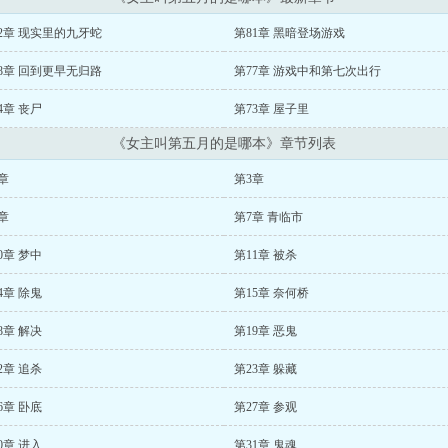
2章 现实里的九牙蛇
第81章 黑暗登场游戏
8章 回到更早无归路
第77章 游戏中和第七次出行
4章 丧尸
第73章 屋子里
《女主叫第五月的是哪本》章节列表
章
第3章
章
第7章 青临市
0章 梦中
第11章 被杀
4章 除鬼
第15章 奈何桥
8章 解决
第19章 恶鬼
2章 追杀
第23章 躲藏
6章 卧底
第27章 参观
0章 进入
第31章 鬼魂