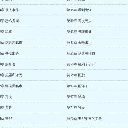
4章 杀人事件
第35章 看到鬼怪
8章 恐怖鬼屋
第39章 再次死人
2章 黑雾
第43章 循环房间
6章 到达黑临市
第47章 夜晚出行
0章 寻找出路
第51章 到达黑临市
4章 黑暗兽
第55章 碰到了丧尸
8章 无愿和许民
第59章 回想
2章 到达黑临市
第63章 雨停了
6章 再次
第67章 球场
0章 探险
第71章 过去
4章 丧尸
第75章 丧尸地方的探险