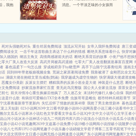
后，我抱
消息。一个平淡乏味的小女孩而
之一的
已，我怎么可能喜欢她，我只把她
位乐子神
当妹妹。十二年的追逐，成了一场
份是「欢
笑话。意外撞坏脑袋失忆，沈浣被
给乐子
周景修的死对头傅斯...
死对头强吻死对头
重生邻居免费阅读
顶流从写开始
女帝入我怀免费阅读
唐三变
费阅读全文
一念千年这首歌曲主表达了什么样的情感
断绝关系意味着什么
快穿对
加入德国的
纲吉主角文
高情商感谢前夫的话
断绝关系背后的故事
小丧尸他不想挨
七零大厂美人改造大反派
高武开局被高武退婚
七零大厂美人改造翻派崽暴富百度网
者
暮色温柔下一句怎么接
穿成相府弃子by晓雪声
高手下山陈宁沈慕青结局
漫画主
句话
回到88年带老板娘视频全集
荒诞之家原著阅读免费
我靠被潜了 金刚芭比全文
xt
满级大佬在抱错文里当咸鱼(鹊涵)
我穿越成为虚空生物的
快穿满级大佬虐渣攻略
恶魔女仆美剧
反派女主摆烂
糟糕我养的反派小崽全是大佬
神装是什么意思
断绝
全文免费阅读
抄家流放养家忙百度
查无此鸟完整版
国公夫人全家去流放
茶茶女是
纪初七
前夫冷情冷心重生换嫁后他疯了
万人迷乙女
末法时代修行人修心自保
我的
走这是什么歌
有病但可爱椿白TXT全本免费
虫族哥哥是雌虫
都市特种兵精彩章节
宋
宁沈慕青最新章节更新内
失忆后怀了情敌的崽第48章
我抢了男主救世剧本
暮色温
臣宠上天短剧
023小说网
263中文
22看书
穿越小说
00小说网
吾爱小说
三藏小说
看书中文
雅尔文
瓜瓜小说
寒冰小说
红色文学
爱看文学
金瓜小说
3Q中文
中文小说
可心文学
王者小
说
山河小说
冰冰小说
神话小说
九二书苑
四书库
六四小说
顶点小说
功夫小说
瓜瓜小说
青
宝鼎小说
42小说
笔趣阁
263中文
盗墓小说
免费小说
19楼小说
网阅小说
捏破小说
随梦小
小说
八七书库
UPU小说网
笔趣子小说
乐趣小说
硝烟文学
君子博客
二五零书苑
笔下中文
学
大语文
琪琪中文
日通小说网
无线小说网
速度小说网
广东小说网
读书网
笔趣阁V
文学