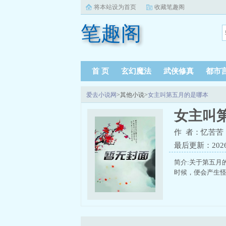
将本站设为首页
收藏笔趣阁
笔趣阁
首 页
玄幻魔法
武侠修真
都市
爱去小说网
>其他小说>
女主叫第五月的是哪本
女主叫
作 者：忆苦苦
最后更新：2026-0
简介:关于第五月
时候，便会产生