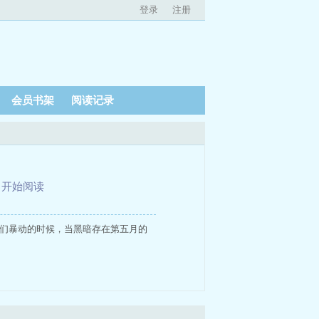
登录
注册
会员书架
阅读记录
、
开始阅读
人们暴动的时候，当黑暗存在第五月的