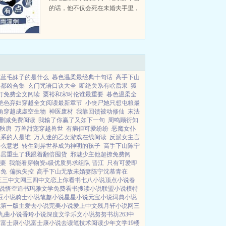
的话，他不仅会死在未婚夫手里，
灵根还会被那渣男挖出来送给主角
受吸收升级，甚至整个家族都会在
那群舔狗的算计下破灭。云非渺害
怕极了，醒来后就立马退婚，...
成蓝毛妹子的是什么
暮色温柔最经典十句话
高手下山
象都凶合集
玄门咒语口诀大全
断绝关系有啥后果
狐
打免费全文阅读
粟裕和宋时伦谁最重要
暮色温柔全
绝色弃妇穿越全文阅读最新章节
小丧尸她只想屯粮最
角穿越成虚空生物
神医废材
我靠回馈被动修仙
末法
无删减免费阅读
我输了你赢了又如下一句
周鸣顾衍知
秋唐
万兽甜宠穿越兽世
有病但可爱纷纷
恶魔女仆
关系的人是谁
万人迷的乙女游戏在线阅读
反派女主言
什么意思
转生到异世界成为神明的孩子
高手下山陈宁
邻居重生了我跟着翻倍囤货
邪魅少主他超撩免费阅
栗
我能看穿物资s级优质男求组队 晋江
只有可爱即
柔免
偏执失控
高手下山无敌未婚妻陈宁沈慕青在
三三中文网
三四中文
恋上你看书
七八小说
顶点小说
春
说
悟空追书
玛雅文学
免费看书
搜读小说
联盟小说
模特
豆小说
骑士小说
笔趣小说
星星小说
元宝小说
词典小说
说
第一版主
爱去小说
完美小说
爱上中文
残月轩小说网
三
九曲小说
香玲小说
深度文学
乐文小说
努努书坊
263中
A
富士康小说
富士康小说
去读笔
技术阅读
少年文学
19楼