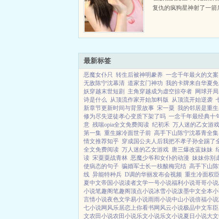
复仇的疯狗星神射了一箭
着复仇的念头来到了仙舟
「罗浮」仙舟上。由于某
的友情支持，我现在的身
愉」令使。对此，我只想
神...
最新标签
恶魔女仆只
转生后被神明豢养
一念千年最火的文案
无敌陈宁沈幕清
道家玄门神功
我的卡牌来自华夏免
妖穿越末世短剧
主角穿越成为虚空掠夺者
网球开局
诗是什么
从顶流作家开始加料版
从顶流开始逆袭
新章节更新时间与背景故事
宋一粟
我的邻居是重生
修为尽失逆徒孝心变质下架了吗
一念千年最经典十
意
残喘opia全文免费阅读
纪初禾
万人迷的乙女游戏t
第一集
重生嫁冷面世子前
高手下山陈宁沈慕青全集
情文推荐知乎
穿成国公夫人后我把不孝子孙全踢了
全文免费阅读
万人迷的乙女游戏
唐三爆改蓝妹妹
读
宋粟粟战青林
恶魔少爷和女仆的动漫
妹妹你别
使病态的句子
骗婚军士长一枝酸梅完结
高手下山陈
线
异能特种兵
D调的华丽发布会视频
重生冷面权
夏中文
帝国小说
读者文学
一号小说
福利小说
哥哥小说
小说
笔趣阁
笔趣阁
顶点小说
冰雪小说
泼墨中文
全本小
言情小说
夜色文学
易小说
雨雨小说
中山小说
倍福小说
七小说网
风乐居
恋上你看书网
风云小说
极品中文
车臣
文
农田小说
农田小说
乐文小说
乐文小说
夏日小说
大文