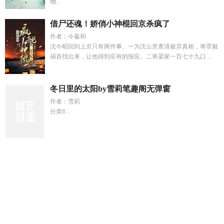
物...
借尸还魂！娇俏小神棍回京杀疯了
作者：今羲和
沈今昭回到上京只有两件事。一为沈云意查清被弃真相，将罪魁
祸首找出来，让他得到应有的报应。二将梁家一百七十九口...
冬日里的太阳by雪莉笔趣阁无弹窗
作者：雪莉
分类8...
久别重逢的感觉
建设学校在哪个位置
海贼王异世界重生
宋晚
柠顾庭琛全文免费
正道邪心
学校建设方案
白洛儿诺诺
宴总
的手术成功了吗
魔族侍妾不干了[穿书
弃少归来最新章节免
费
今天也要努力做魔头txt
退婚八零
重生海贼王之海军大
将
我是一只貓
孤芳自赏杨小壮原唱
晏晏po殷离
正道邪修免
费阅读全文
八零退婚后逆袭
华娱我真不想和天后同居 第122
章
八零退婚后前夫哭红了眼最新章节更
笨蛋美人被强夺后免