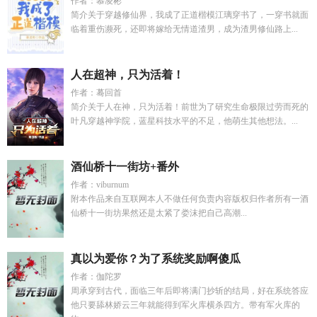
作者：慕凌彬
简介关于穿越修仙界，我成了正道楷模江璃穿书了，一穿书就面
临着重伤濒死，还即将嫁给无情道渣男，成为渣男修仙路上...
人在超神，只为活着！
作者：蓦回首
简介关于人在神，只为活着！前世为了研究生命极限过劳而死的
叶凡穿越神学院，蓝星科技水平的不足，他萌生其他想法。...
酒仙桥十一街坊+番外
作者：viburnum
附本作品来自互联网本人不做任何负责内容版权归作者所有一酒
仙桥十一街坊果然还是太紧了娄沫把自己高潮...
真以为爱你？为了系统奖励啊傻瓜
作者：伽陀罗
周承穿到古代，面临三年后即将满门抄斩的结局，好在系统答应
他只要舔林娇云三年就能得到军火库横杀四方。带有军火库的