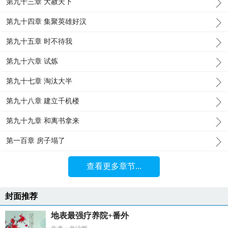
第九十三章 大赦天下
第九十四章 集聚英雄好汉
第九十五章 时不待我
第九十六章 试炼
第九十七章 淘汰大半
第九十八章 建立千机楼
第九十九章 和离书拿来
第一百章 房子塌了
查看更多章节...
封面推荐
地表最强疗养院+番外