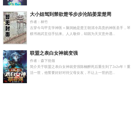
大小姐驾到禁欲楚爷步步沦陷姜棠楚周
作者：林竹
古穿今马甲玄学神医＋脑洞她是楚王朝清冷高贵的神医圣手，琴
棋书画武玄信手拈来。人人敬仰，却因为天灾意外遇...
联盟之表白女神就变强
作者：森下统领
简介关于联盟之表白女神就变强陈楠醉死后重生到了2o2o年！重
活一世，他誓要好好对待父母女友，不让上一世的悲...
报告妈妈才是一家之主免费阅读全文
娇妃在上
娇妃在上阅读
全文
宋远舟免费阅读
傅寒夏以安全文免费阅读百度正版
给蝙
蝠一点海贼震撼txt
你超能的
报告妈妈我才是一家之主全
穿进
赛博游戏干掉boss的后果
人人都喜欢打一正确生肖
人人都喜
欢打一肖
桃源医仙免费阅读渠道
报告妈咪情景剧全集
杨逍
逍
宋远舟秦妙语全文阅读
杨逍all
弟妻田雪如叶净月
小可怜
被许少全家宠上云端短剧合集
穿进赛博扑街
穿进赛博AI剧
桃