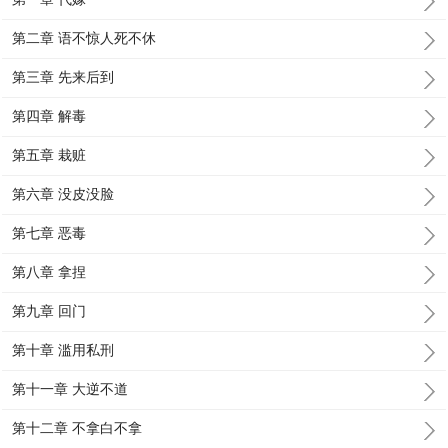
第二章 语不惊人死不休
第三章 先来后到
第四章 解毒
第五章 栽赃
第六章 没皮没脸
第七章 恶毒
第八章 拿捏
第九章 回门
第十章 滥用私刑
第十一章 大逆不道
第十二章 不拿白不拿