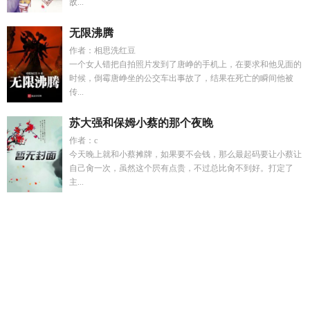
敌...
无限沸腾
作者：相思洗红豆
一个女人错把自拍照片发到了唐峥的手机上，在要求和他见面的
时候，倒霉唐峥坐的公交车出事故了，结果在死亡的瞬间他被
传...
苏大强和保姆小蔡的那个夜晚
作者：c
今天晚上就和小蔡摊牌，如果要不会钱，那么最起码要让小蔡让
自己肏一次，虽然这个屄有点贵，不过总比肏不到好。打定了
主...
雁声来无删减在线阅读
荣耀颂四声部原唱视频
叶尘柳如烟最
新章节目录
狼狈解释
云小姐短剧叫什么名字
陈文磊作家
荣
耀颂合唱视频在线看
四合院举报信完整版
我和你断了联系什
么歌
秦淮林夏最新动态
四合院举报被赶走推荐
换个世子
嫁
萧山县志人民政府
叶尘柳如烟免费阅读全文无弹窗
和他断
了该怎么说话
末世天灾囤货养崽崽贝文最新章节更
武侠之小
白脸儿
张磊妻子郝文婷
武侠小生
网红刚结婚离婚男友同性