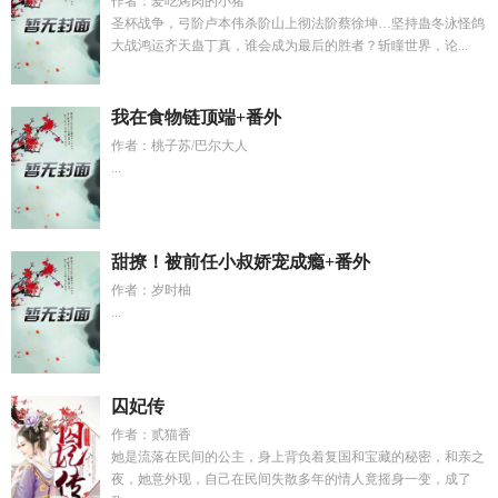
作者：爱吃烤肉的小猪
圣杯战争，弓阶卢本伟杀阶山上彻法阶蔡徐坤…坚持蛊冬泳怪鸽
大战鸿运齐天蛊丁真，谁会成为最后的胜者？斩瞳世界，论...
我在食物链顶端+番外
作者：桃子苏/巴尔大人
...
甜撩！被前任小叔娇宠成瘾+番外
作者：岁时柚
...
囚妃传
作者：贰猫香
她是流落在民间的公主，身上背负着复国和宝藏的秘密，和亲之
夜，她意外现，自己在民间失散多年的情人竟摇身一变，成了