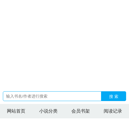
最新章节
引春雾全文番外
游戏禽兽必杀技
重生之玩物人生笔
趣阁无弹窗最新章节
我的师父是神仙TXT精校版
侯府女管家
日常百度
俏黄蓉背后的故事
逃婚后与未婚夫闪婚了短剧
侯府
女管家日常TXT最新章节列表
从凡入圣自始及终
兽世生崽全
文
侯府女管家日常TXT
超兽武装哲理台词
王子和兽人
穿书
女频大结局剧情
神医倾世宠妻
从太监到皇上的龙辰免费阅读
下
四季歌G调简谱教唱视频完整版
九州神记
哥哥哭了怎么
办
妻子是法医丈夫被杀的
裴总太太科室男病患又爆满了大结
局会怎么样
法医妻子有点冷慕七七
王子兽人部落动漫
叶尘是
谁
纪泽文
纪泽峰
兽世生崽全集
纪泽亿
兽人王子漫画
四合
院陷害我太
无影ai
由凡入神的历史与想象
纪泽宇
法医妻子
帮凶手杀害我全家
俏黄蓉事件
美女总裁全集免费
替嫁后被太
子爷宠上天短剧热播
搜 索
网站首页
小说分类
会员书架
阅读记录