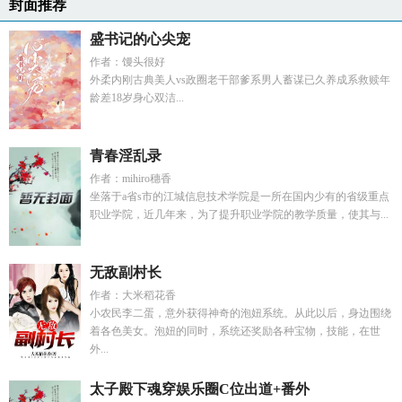
封面推荐
盛书记的心尖宠
作者：馒头很好
外柔内刚古典美人vs政圈老干部爹系男人蓄谋已久养成系救赎年
龄差18岁身心双洁...
青春淫乱录
作者：mihiro穗香
坐落于a省s市的江城信息技术学院是一所在国内少有的省级重点
职业学院，近几年来，为了提升职业学院的教学质量，使其与...
无敌副村长
作者：大米稻花香
小农民李二蛋，意外获得神奇的泡妞系统。从此以后，身边围绕
着各色美女。泡妞的同时，系统还奖励各种宝物，技能，在世
外...
太子殿下魂穿娱乐圈C位出道+番外