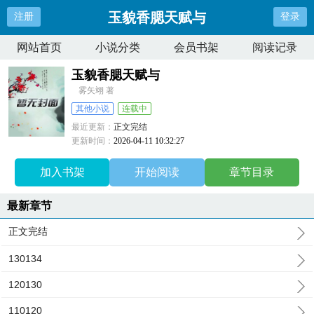
玉貌香腮天赋与
注册
登录
网站首页
小说分类
会员书架
阅读记录
玉貌香腮天赋与
雾矢翊 著
其他小说
连载中
最近更新：
正文完结
更新时间：
2026-04-11 10:32:27
加入书架
开始阅读
章节目录
最新章节
正文完结
130134
120130
110120