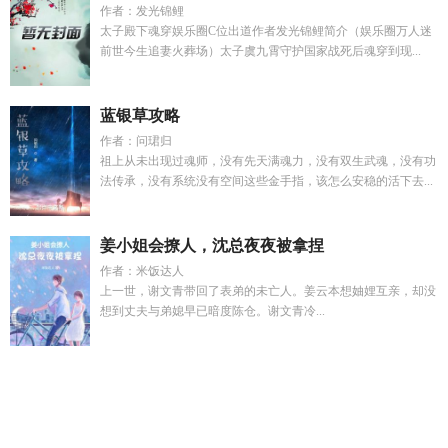
作者：发光锦鲤
太子殿下魂穿娱乐圈C位出道作者发光锦鲤简介（娱乐圈万人迷
前世今生追妻火葬场）太子虞九霄守护国家战死后魂穿到现...
蓝银草攻略
作者：问珺归
祖上从未出现过魂师，没有先天满魂力，没有双生武魂，没有功
法传承，没有系统没有空间这些金手指，该怎么安稳的活下去...
姜小姐会撩人，沈总夜夜被拿捏
作者：米饭达人
上一世，谢文青带回了表弟的未亡人。姜云本想妯娌互亲，却没
想到丈夫与弟媳早已暗度陈仓。谢文青冷...
兽世生子推荐
当女主穿成女频男主
引春雾全文在线
无影
哥
哥哭着唱的歌叫什么
和顶流亲哥相认后爆红了免费阅读
宠你
chaoxi
你宠我吗是什么意思
神医倾城全文免费阅读
从太监开
始
顾宴白雪免费阅读
和顶流网恋以后
俏黄蓉在马上免费阅读