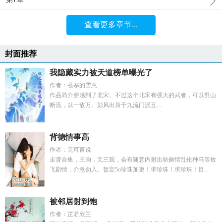
查看更多章节...
封面推荐
我隐藏实力被天道榜单曝光了
作者：苍寒的雪意
作品简介穿越到了北宋。不过这个北宋有强大的武者，可以劈山
断流，以一敌万。彭风出身于九流门派五...
背德情事高
作者：无可言说
走肾合集，主肉，无三观，会有随意内射出轨偷情乱伦种马等放
飞剧情，介意勿入。暂定5o珍珠加更！求珍珠！求珍珠！目...
被邻居射到饱
作者：芷若欣兰