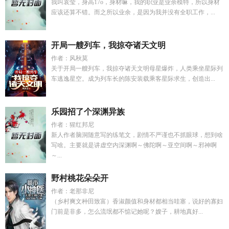
我叫袁莹，身高17o，身材嘛，我的职业是业余模特，所以身材
应该还算不错。而之所以业余，是因为我并没有全职工作，...
开局一艘列车，我掠夺诸天文明
作者：风秋莫
关于开局一艘列车，我掠夺诸天文明母星爆炸，人类乘坐星际列
车逃逸星空。成为列车长的陈安装载乘客星际求生，创造出...
乐园招了个深渊异族
作者：猩红邦尼
新人作者脑洞随意写的练笔文，剧情不严谨也不抓眼球，想到啥
写啥。主要就是讲虚空内深渊啊～佛陀啊～亚空间啊～邪神啊
～...
野村桃花朵朵开
作者：老那非尼
（乡村爽文种田致富）香淑颜值和身材都相当哇塞，说好的寡妇
门前是非多，怎么流氓都不惦记她呢？嫂子，耕地真好...