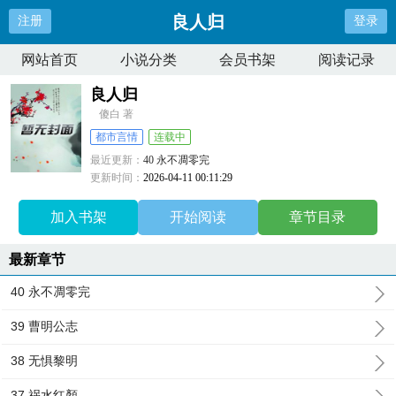
良人归
注册
登录
网站首页
小说分类
会员书架
阅读记录
良人归
傻白 著
都市言情
连载中
最近更新：
40 永不凋零完
更新时间：
2026-04-11 00:11:29
加入书架
开始阅读
章节目录
最新章节
40 永不凋零完
39 曹明公志
38 无惧黎明
37 祸水红顏