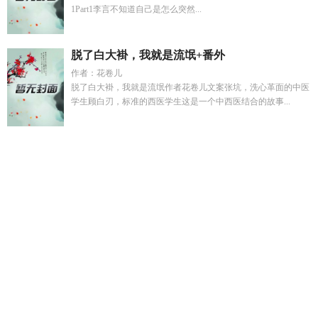
1Part1李言不知道自己是怎么突然...
脱了白大褂，我就是流氓+番外
作者：花卷儿
脱了白大褂，我就是流氓作者花卷儿文案张坑，洗心革面的中医
学生顾白刃，标准的西医学生这是一个中西医结合的故事...
摸宝游戏
快穿宿命改变主角合集
姜鸢裴璟全集免费阅读
楚凌
瑶沈阙萧凌
文野异能力最厉害三个东西
谜案追凶电影在线观
看
先写事在写道理手法是什么
重生七零带着亿万物资嫁糙汉
泰巧巧
凌祁晟是将军死楚扶裳的儿子吗
遭到流放的转生重骑
士凭借游戏知识开大无双web
楚凌霜萧珩免费阅读
暴露湿润
假期
死我在诡秘世界封神
绑定神豪系统后假名媛不了季元
清
道姑下山短剧合集
这世界坏透了翻译成英文
从唐朝开始的
仙人之旅TXT
快穿短命美人靠茶逆袭最新章节
军少宠妻首席
女特工全文免费阅读
嫁王爷惨流放我带全家
湿润假期中2后
面
无限强化升级万物
末世重生我在空间当农场主
女主叫叶绾
绾男主姓裴
军少的特战鲜妻韩君
1618大明镇国公最新章节更