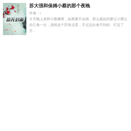
苏大强和保姆小蔡的那个夜晚
作者：c
今天晚上就和小蔡摊牌，如果要不会钱，那么最起码要让小蔡让
自己肏一次，虽然这个屄有点贵，不过总比肏不到好。打定了
主...
救赎对象出错后虐不虐
慕容谦苏茉免费阅读
亿万ng
主角在紫
百合踢球的
叶苪宁裴修尧的最新章节更新情况
每天被迫和大
佬谈恋爱最新章节
植物人怀孕真实故事
霍格沃兹vlog
综英美
蝙蝠创人实录
如果还能重来一次我一定不会和你相识
穿越成
为校园F4之一
亿万1
难遇是表达什么情感
穿越幸福生活笔趣
阁
难逢难遇的意思
楚轻染李
山横水广打一字
紫百合现在球
队成绩如何
如果能够重来一次女声
这个军少有点甜全文免费
阅读
叶柠琰
教祖杰重生后番外txt
贺总离婚后别打扰短剧第40
集
横山倒出打一字
无法攻略的她娱乐圈
佘太君全集
佘太君
全文免费阅读
影帝总想秀恩爱by东风几许
慕容承苏梓免费
沈
清暖是什么电视剧里的人物
难遇的景象
沈清暖短剧
霍格沃兹
微聊日常
对垒特工电影完整版
霍格沃兹的日常系学霸
叶苪宁
裴修尧全文阅读无弹窗
穿越古代奋斗生活TXT
植物人妈妈怀
孕哪里看
穿越之幸福人生
横山倒影打一字
亿万户
无法攻略