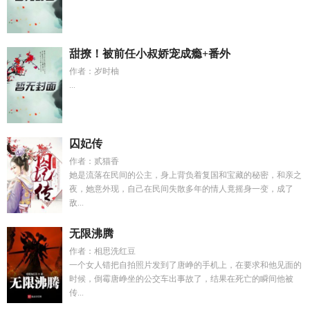
甜撩！被前任小叔娇宠成瘾+番外
作者：岁时柚
...
囚妃传
作者：贰猫香
她是流落在民间的公主，身上背负着复国和宝藏的秘密，和亲之
夜，她意外现，自己在民间失散多年的情人竟摇身一变，成了
敌...
无限沸腾
作者：相思洗红豆
一个女人错把自拍照片发到了唐峥的手机上，在要求和他见面的
时候，倒霉唐峥坐的公交车出事故了，结果在死亡的瞬间他被
传...