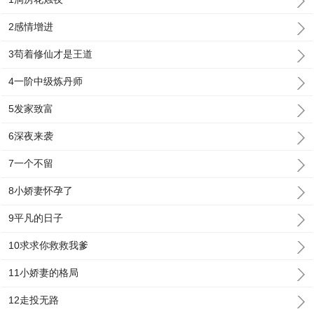
2感情增进
3苟着修仙才是王道
4一阶中级炼丹师
5发家致富
6深夜来袭
7一个不留
8小娇妻怀孕了
9平凡的日子
10求求你救救我爹
11小娇妻的格局
12走投无路