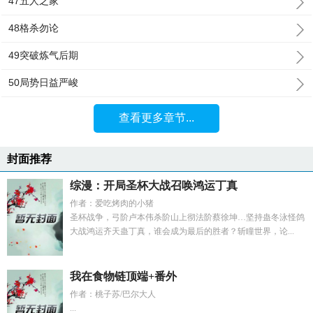
47五人之家
48格杀勿论
49突破炼气后期
50局势日益严峻
查看更多章节...
封面推荐
综漫：开局圣杯大战召唤鸿运丁真
作者：爱吃烤肉的小猪
圣杯战争，弓阶卢本伟杀阶山上彻法阶蔡徐坤…坚持蛊冬泳怪鸽
大战鸿运齐天蛊丁真，谁会成为最后的胜者？斩瞳世界，论...
我在食物链顶端+番外
作者：桃子苏/巴尔大人
...