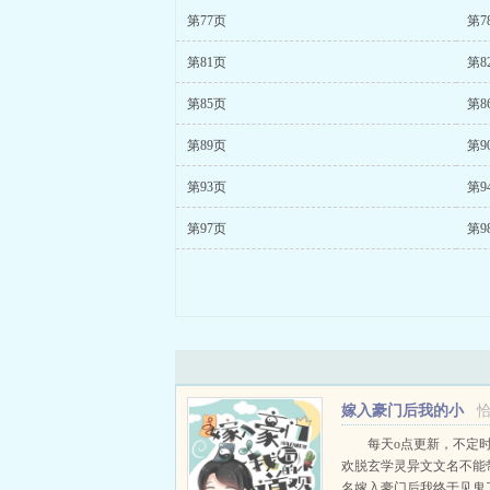
第77页
第7
第81页
第8
第85页
第8
第89页
第9
第93页
第9
第97页
第9
嫁入豪门后我的小
道观火了
每天o点更新，不定
欢脱玄学灵异文文名不能
名嫁入豪门后我终于见鬼