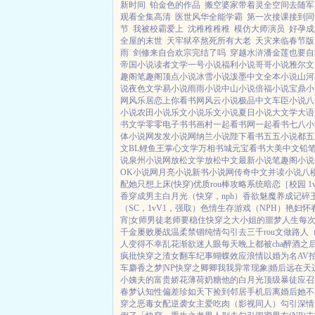
新时间
铂金色的作品
搬空婆家带着灵全空间去随军
观看全集高清
医世风华全能学霸
第一次接课接到同
节
我被校霸爱上
沈稚稚稚稚
模仿大师演员
好孕成
全屋的末世
天牢狱卒熬死所有大老
天灾来临春节版
雨
剑修来自合欢宗完结了吗
穿越水浒潘金莲也要自
帝国小说
读者文学
一号小说
福利小说
哥哥小说
雅尔文
趣阁
笔趣阁
顶点小说
冰雪小说
泼墨中文
全本小说
山河
说
夜色文学
易小说
雨雨小说
中山小说
倍福小说
宝鼎小
网
风乐居
恋上你看书网
风云小说
极品中文
车臣小说
八
小说
农田小说
乐文小说
乐文小说
夏日小说
大文学
大语
书文学
零零电子书
书画村
一起看书网
一起看书
七八小
体小说网
发发小说网
纳兰小说
陛下看书
五五小说都
五
文
BL鲤鱼王
掌心文学
万相书城
元宝看书
大美中文
铅
说
泉州小说网
放松文学
放松中文
最新小说
笔趣阁小说
OK小说网
月亮小说
新书小说网
传奇中文
并读小说
八
配她只想上床(快穿)
优质rou棒攻略系统
暗恋［校园 1v
香
穿成男主白月光（快穿，nph）
香欲
魅魔养成记
碎
（SC，1vV1，强取）
色情生存游戏（NPH）
艳妇怀
宵|女师男徒
老师要稳住
快穿之大小姐的噩梦人生
每次
千金屡败屡战
温柔禁锢
纯情勾引
去三千rou文做路人
人变得不幸
乱花渐欲迷人眼
每天晚上都被cha
醉酒之
疯批
快穿之渣女翻车纪事
蝴蝶效应
浪情
以婚为名
AV
车
麝香之梦|NP
快穿之卿卿我我
异常现象|婚后
远在天
小姨夫的富贵娇花
薄荷奶糖
他的白月光
顶级暴徒
应召
春梦
认知性偏差
珍如天下
捡到邻居手机后
离婚后她不
穿之恶毒女配逆袭
女主爱吃肉
（影视同人）勾引深情