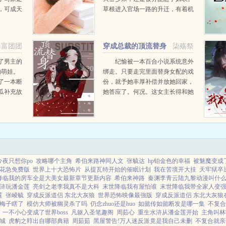
，可成天
草根进入官场一路的升迁，有着机
家看不下
缘的巧合，也有着实实在在的政
司怀是个
绩，更有着官场那无处不在的权谋
质极阳鬼
之道，从青涩到成熟，从草根到顶
暴富团团
穿成总裁的顶流替身
柒殇祭
峰，官场之门为他而开...
完结+番外
了男主的
纪愉被一本百合小说系统意外
的萌娃。
绑走。只要走完里面替身女配的戏
了一本断
份，就予她丰厚补偿并放她回家，
瓜补充故
她答应了。何况。这女主长得和她
是不能给
初恋一样，春风亿度是她血赚。孟
。摔桌！
忍冬在一场时尚盛宴的年会上捡回
起，她还
个小情人。小情人...
...
今夜只想你po
攻略哪个主角
希伯来路神同人文
张毓达
hp铂金色的幸福
被魅魔变成
校花急免费版
世界上十大恐怖片
从提瓦特开始的催眠计划
我在苦境开大挂
天牢狱卒
降临我的房车全是大美女最新章节更新内容
希伯来神路
秦渊李青云陆九黎动漫叫什
浒玩潘金莲
亮剑之老李我真不是大科
末世降临我有屋怕谁
末世降临我带全家人变
莲
张崚毓
穿成反派道侣 东北大灰狼
世界恐怖映像最強版
穿成反派道侣 东北大灰狼
梅子瞎了
模仿大师被幽灵杀了吗
仍念zhuo还是huo
如懿传如懿断发是哪一集
不复合
一不小心变成了世界boss
凡躯入圣笔趣阁
周茹心
重生水浒从潘金莲开始
主角叫林
城
虎豹之鞟出自哪部典籍
周茹茹
黑屋警告!万人迷反派竟是我自己未删
不复合就亲