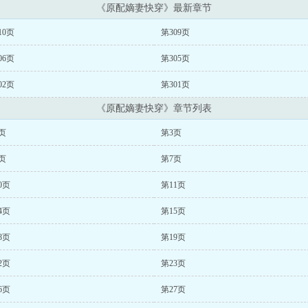
《原配嫡妻快穿》最新章节
10页
第309页
06页
第305页
02页
第301页
《原配嫡妻快穿》章节列表
页
第3页
页
第7页
0页
第11页
4页
第15页
8页
第19页
2页
第23页
6页
第27页