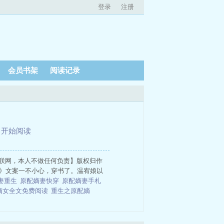
登录
注册
会员书架
阅读记录
、
开始阅读
【本作品来自互联网，本人不做任何负责】版权归作
═☆〆《原配嫡女》文案一不小心，穿书了。温宥娘以
妻重生
原配嫡妻快穿
原配嫡妻手札
嫡女全文免费阅读
重生之原配嫡