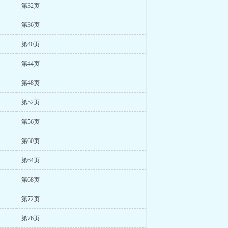
第32页
第36页
第40页
第44页
第48页
第52页
第56页
第60页
第64页
第68页
第72页
第76页