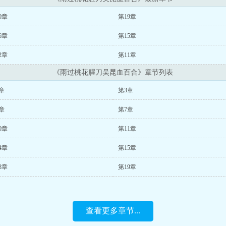
0章
第19章
6章
第15章
2章
第11章
《雨过桃花腥刀吴昆血百合》章节列表
章
第3章
章
第7章
0章
第11章
4章
第15章
8章
第19章
查看更多章节...