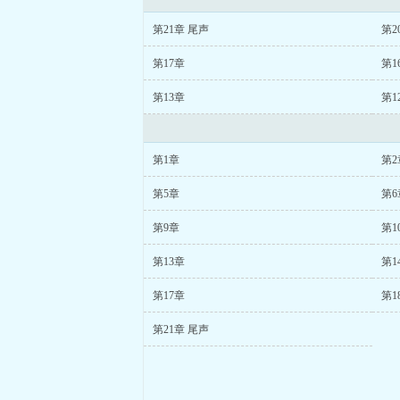
第21章 尾声
第2
第17章
第1
第13章
第1
第1章
第2
第5章
第6
第9章
第1
第13章
第1
第17章
第1
第21章 尾声