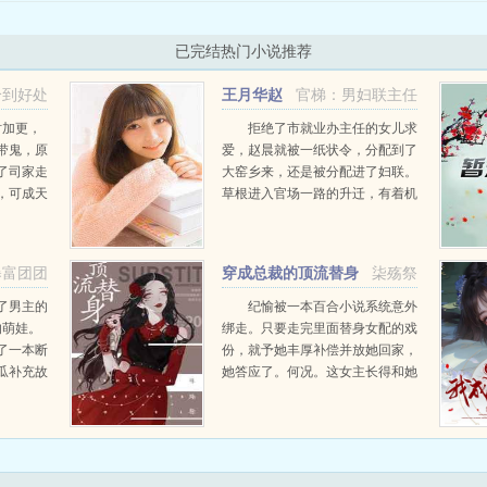
已完结热门小说推荐
恰到好处
王月华赵
官梯：男妇联主任
晨
时加更，
拒绝了市就业办主任的女儿求
带鬼，原
爱，赵晨就被一纸状令，分配到了
了司家走
大窑乡来，还是被分配进了妇联。
，可成天
草根进入官场一路的升迁，有着机
家看不下
缘的巧合，也有着实实在在的政
司怀是个
绩，更有着官场那无处不在的权谋
质极阳鬼
之道，从青涩到成熟，从草根到顶
暴富团团
穿成总裁的顶流替身
柒殇祭
峰，官场之门为他而开...
完结+番外
了男主的
纪愉被一本百合小说系统意外
的萌娃。
绑走。只要走完里面替身女配的戏
了一本断
份，就予她丰厚补偿并放她回家，
瓜补充故
她答应了。何况。这女主长得和她
是不能给
初恋一样，春风亿度是她血赚。孟
。摔桌！
忍冬在一场时尚盛宴的年会上捡回
起，她还
个小情人。小情人...
...