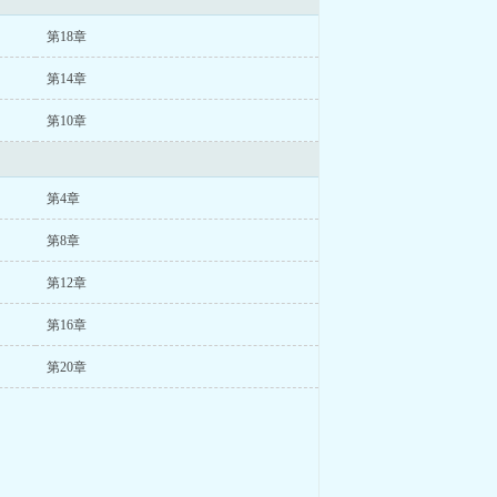
第18章
第14章
第10章
第4章
第8章
第12章
第16章
第20章