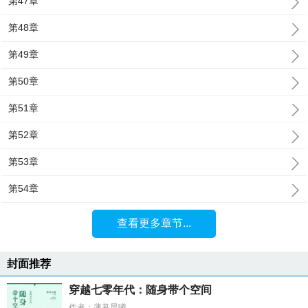
第47章
第48章
第49章
第50章
第51章
第52章
第53章
第54章
查看更多章节...
封面推荐
穿越七零年代：随身带个空间
作者：薄暮晨曦