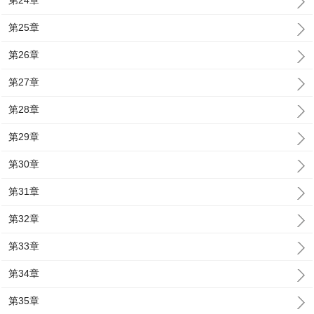
第24章
第25章
第26章
第27章
第28章
第29章
第30章
第31章
第32章
第33章
第34章
第35章