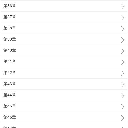
第36章
第37章
第38章
第39章
第40章
第41章
第42章
第43章
第44章
第45章
第46章