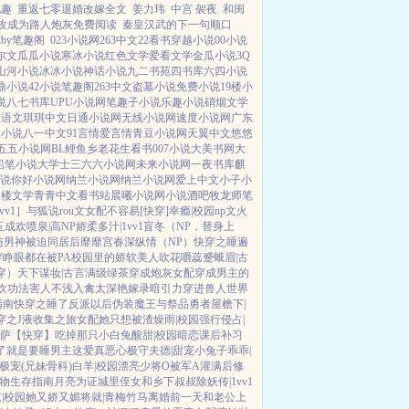
他趣
重返七零退婚改嫁全文
姜力玮
中宫 袈夜
和闺
攻成为路人炮灰免费阅读
秦皇汉武的下一句顺口
by笔趣阁
023小说网
263中文
22看书
穿越小说
00小说
尔文
瓜瓜小说
寒冰小说
红色文学
爱看文学
金瓜小说
3Q
山河小说
冰冰小说
神话小说
九二书苑
四书库
六四小说
鼎小说
42小说
笔趣阁
263中文
盗墓小说
免费小说
19楼小
说
八七书库
UPU小说网
笔趣子小说
乐趣小说
硝烟文学
大语文
琪琪中文
日通小说网
无线小说网
速度小说网
广东
八小说
八一中文
91言情
爱言情
青豆小说网
天翼中文
悠悠
五五小说网
BL鲤鱼乡
老花生看书
007小说
大美书网
大
铅笔小说
大学士
三六六小说网
未来小说网
一夜书库
麒
说
你好小说网
纳兰小说网
纳兰小说网
爱上中文
小子小
八楼文学
青青中文
看书站
晨曦小说网
小说酒吧
牧龙师
笔
vv1］
与狐说
rou文女配不容易[快穿]
幸瘾|校园np
文火
玉成欢
喷泉|高NP
娇柔多汁|1vv1
盲冬（NP，替身上
与男神被迫同居后
靡靡宫春深
纵情（NP）
快穿之睡遍
睁眼都在被PA
校园里的娇软美人
吹花嚼蕊
蹙蛾眉|古
穿）
天下谋妆|古言
满级绿茶穿成炮灰女配
穿成男主的
欢功法害人不浅
入禽太深
艳嫁录
暗引力
穿进兽人世界
指南
快穿之睡了反派以后
伪装魔王与祭品勇者
屋檐下|
穿之J液收集之旅
女配她只想被渣
燥雨|校园
强行侵占|
萨
【快穿】吃掉那只小白兔
酸甜|校园暗恋
课后补习
了
就是要睡男主
这爱真恶心
极守夫德|甜宠
小兔子乖乖|
极宠(兄妹骨科)
白羊|校园
漂亮少将O被军A灌满后
修
物生存指南
月亮为证
城里侄女和乡下叔叔
除妖传|1vv1
|校园
她又娇又媚
将就|青梅竹马
离婚前一天和老公上