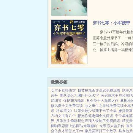
穿书七零：小军嫂带
着超市赚翻了
穿书1v1军婚年代超
宝苏念意外穿书了，一睁
三个孩子的后妈。冷漠的
公，被原主搞得一塌糊涂
系，还有胡搅蛮缠的父母
让她十分头大。好在老天
薄，让她把前世的小超市
过来。超市空间在手，苏念在
最新标签
女主不觉得快穿
我带校花杀穿高武免费观看
绝美总
言舟
陶念临迟九渊叫什么名字
医妃难求王爷和离吧
局细节
保护我方输出
县令类十大巅峰之作
桑栀栀
修温虞全文免费阅读
hp之重生之界线免费阅读全本
读
将军庶女h
认亲失败少爷我不当了全集
嫌贫爱富
方均女主有几个
想抱你笔趣阁全文阅读
宁尘单柔苏千
界
反派女主偷听我心声我人设崩了免费阅读
精灵梦
糊咖靠恋情上热搜By来嗑糖吖
女帝假太监后传
重生
会亿点才艺怎么了txt
嫌贫爱富打三个数字
县令他又