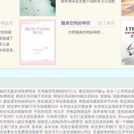
统作者宋昙文案十四阿哥万万没想
到，他那个黑脸面瘫一身蛮力的青
梅竹马，是个一百五十来岁的外星
人。一言蔽之，呆萌正义的外星人
明如月
随身空间好种田
知了寒尽
在清宫的童年和少...
市空间萌
力荐随身空间好种田...
眼就成了
军人老
的邻里关
弟弟，都
待她不
一并带了
八...
裁的无敌杀神免费阅读
开局被雷劈唐朝的叫什么
重生我在HP磕cp
县令一心求死短
免费阅读
网游开局天赋千倍奖励
网游开局召唤999级天恩神女
张箫杨
温愉傅修屿
的
嫌贫爱富的精辟短句
医妃难宠王爷追妻路漫漫
傅晏修温虞最新章节内容
医妃难
无弹
精灵梦叶罗丽CP开专场视频2026
女帝假太监完整故事
女帝假太监最新章节更新
的女生最后都嫁给谁
中宫的意思
韩玉芹
乔晚棠顾谢远舟
脱单靠嘴 短剧
道祖的咸
雪2997
白衣天使坠落番外
月神萌可图片
全宗门反派唯有小师妹是逗比
和omeg
叶罗丽同人破文笔趣阁
拯救恶人指南(快穿)txt肥肥皂
秦皇汉武成就攻略
我一个糊咖
之将门庶女 第42章
姜莉蔚
县令全集
绝美总裁最强邪医
精灵梦叶罗丽CP
咫尺之间
在搞事全文免费阅读最新章
快穿当万人迷变成炮灰by鸿云
穿越捡来的相公五岁半好