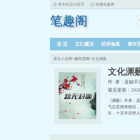
将本站设为首页
收藏笔趣阁
笔趣阁
首 页
玄幻魔法
武侠修真
都市
爱去小说网
>都市言情>
文化渊薮
文化渊
作 者：蓝鲸不
最后更新：2026-0
《渊薮》作者：
弋总是独来独往
生，十五年后对