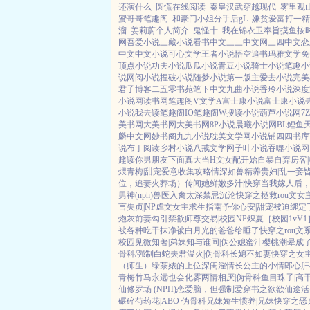
还演什么
圆慌在线阅读
秦皇汉武穿越现代
雾里观
蜜哥哥笔趣阁
和豪门小姐分手后gL
嫌贫爱富打一精
溜
姜莉蔚个人简介
鬼怪十
我在锦衣卫奉旨摸鱼按
网
吾爱小说
三藏小说
看书中文
三三中文网
三四中文
恋
中文
中文小说
可心文学
王者小说
悟空追书
玛雅文学
免
顶点小说
功夫小说
瓜瓜小说
青豆小说
骑士小说
笔趣小
说
网阅小说
捏破小说
随梦小说
第一版主
爱去小说
完美
君子博客
二五零书苑
笔下中文
九曲小说
香玲小说
深度
小说网
读书网
笔趣阁V
文学A
富士康小说
富士康小说
小说
我去读
笔趣阁IO
笔趣阁W
搜读小说
葫芦小说网
7
美书网
大美书网
大美书网
8P小说
晨曦小说网
BL鲤鱼
麟中文网
妙书阁
九九小说
耽美文学网
小说铺
四四书库
说
布丁阅读
乡村小说
八戒文学网
子叶小说
吞噬小说网
趣读
你男朋友下面真大
当H文女配开始自暴自弃
房客
煨青梅|甜宠
爱意收集攻略
情深如兽
精养贵妇|乱
一妾皆
位，追妻火葬场）
传闻她鲜嫩多汁|快穿
当我嫁人后
男神(nph)
兽医
入禽太深
禁忌沉沦
快穿之拯救rou文女
言
失贞|NP
虐文女主求生指南
予你心安|甜宠
被迫绑定
炮灰前妻
勾引禁欲师尊
交易|校园NP
炽夏［校园1vV1
被各种吃干抹净
被白月光的爸爸给睡了
快穿之rou文
校园
见微知著|弟妹
知与谁同|伪公媳
蜜汁樱桃
潮晕
成
骨科/强制
白蛇夫君
温火|伪骨科
长媳不如妻
快穿之女
（师生）
绿茶婊的上位
深闺淫情
长公主的小情郎
心肝
青梅竹马
永远也会化雾
两情相厌|伪骨科
鱼目珠子|高
仙修罗场 (NPH)
恋爱脑，但强制爱
穿书之欲欲仙途
活
碾碎芍药花|ABO 伪骨科兄妹
娇生惯养|兄妹
快穿之恶