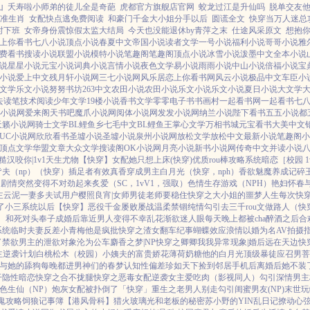
山
夭寿啦小师弟的徒儿全是奇葩
虎都官方旗舰店官网
蛟龙过江是升仙吗
脱单交友
准生肖
女配快点逃免费阅读
和豪门千金大小姐分手以后
圆谎全文
快穿当万人迷总
时下班
女帝身份震惊假太监大结局
今天也没能退休by青萍之末
仕途风采原文
想抱你
上你看书
七八小说
顶点小说
春夏中文
帝国小说
读者文学
一号小说
福利小说
哥哥小说
雅
费看书
搜读小说
联盟小说
模特小说
笔趣阁
笔趣阁
顶点小说
冰雪小说
泼墨中文
全本小说
说
星星小说
元宝小说
词典小说
言情小说
夜色文学
易小说
雨雨小说
中山小说
倍福小说
宝
小说
爱上中文
残月轩小说网
三七小说网
风乐居
恋上你看书网
风云小说
极品中文
车臣小
文学
乐文小说
努努书坊
263中文
农田小说
农田小说
乐文小说
乐文小说
夏日小说
大文学
去读笔
技术阅读
少年文学
19楼小说
香书文学
零零电子书
书画村
一起看书网
一起看书
七
Z小说网
爱来阁
天书吧
魔爪小说网
阅体小说网
发发小说网
纳兰小说
陛下看书
五五小说都
天籁小说网
骑士文学
BL鲤鱼乡
七毛中文
BL鲤鱼王
掌心文学
万相书城
元宝看书
大美中文
UC小说网
欣欣看书
圣墟小说
圣墟小说
泉州小说网
放松文学
放松中文
最新小说
笔趣阁小
顶点文学
华盟文章
大众文学
搜读阁
OK小说网
月亮小说
新书小说网
传奇中文
并读小说
|糙汉
咬你|1v1
天生尤物【快穿】
女配她只想上床(快穿)
优质rou棒攻略系统
暗恋［校园 1
夫（np）
（快穿）插足者
有效真香
穿成男主白月光（快穿，nph）
香欲
魅魔养成记
碎
，剧情突然变得不对劲起来
炙爱（SC，1vV1，强取）
色情生存游戏（NPH）
艳妇怀春
主
云泥
一妻多夫试用户
樱照良宵|女师男徒
老师要稳住
快穿之大小姐的噩梦人生
每次快穿
了小三系统以后【快穿】
恶役千金屡败屡战
温柔禁锢
纯情勾引
去三千rou文做路人（快
］
和死对头奉子成婚后
靠近男人变得不幸
乱花渐欲迷人眼
每天晚上都被cha
醉酒之后
合
系统
临时夫妻
反差小青梅
他是疯批
快穿之渣女翻车纪事
蝴蝶效应
浪情
以婚为名
AV拍摄
了禁欲男主的泄欲对象
沦为公车
麝香之梦|NP
快穿之卿卿我我
异常现象|婚后
远在天边
快
主逆袭计划
白桃松木（校园）
小姨夫的富贵娇花
薄荷奶糖
他的白月光
顶级暴徒
应召男菩
与她的舔狗
每晚都进男神们的春梦
认知性偏差
珍如天下
捡到邻居手机后
离婚后她不装
干
隐性暗恋
快穿之合不拢腿
快穿之恶毒女配逆袭
女主爱吃肉
（影视同人）勾引深情男主
色生仙（NP）
炮灰女配被扑倒了「快穿」
重生之老男人别走
勾引闺蜜男友(NP)
末世玩
鬼攻略
饲狼记事簿
【港风骨科】猎火
玻璃光
和老板的秘密
苏小野的YIN乱日记
撩动心弦