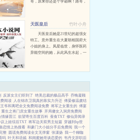
哥，原来你还是个学霸啊！路哥，
别听他们说。李寒木，你想不想试
一试。路哥，他们都说我们不合适
我本来就是个烂人，却妄想得到
天医皇后
竹叶小舟
温...
天医皇后她是21世纪的超强女
特工。意外重生在大夏朝相国府大
小姐的身上。凤星临世，身怀医药
异能空间的她，从此风生水起，一
雪前耻。无数人的命运都因她的到
来，...
剧
反派女主们听到了
绝美总裁的极品高手
乔晚凝顾
免费阅读
人在锦衣卫我真的靠实力升迁
傅晏修温虞结
宠王爷和离吧全文免费阅读免费
将军之女重生的
傅宴
重生之将门庶女重生故事
开局傻女入洞房免费阅
鱼情缘晋江
欲望寄生百度百科
蚕食TXT
修仙异闻录
a协议上娃综后TXT
将军边关双男主短篇
穿越到hp世
靠恋情上热搜看
和豪门大小姐分手后免费阅
我一个
完整
圆谎免费阅读全文无弹窗
张潇扬
我一个糊咖
看吗
叶天和语嫣
和闺蜜她哥谈恋爱的
韦丹文辞职后