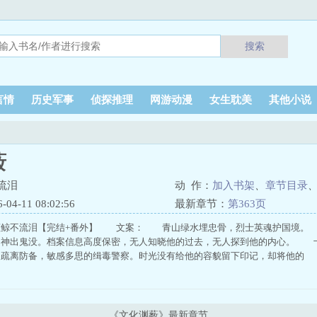
搜索
言情
历史军事
侦探推理
网游动漫
女生耽美
其他小说
薮
流泪
动 作：
加入书架
、
章节目录
4-11 08:02:56
最新章节：
第363页
蓝鲸不流泪【完结+番外】 文案： 青山绿水埋忠骨，烈士英魂护国境。
，神出鬼没。档案信息高度保密，无人知晓他的过去，无人探到他的内心。 
人疏离防备，敏感多思的缉毒警察。时光没有给他的容貌留下印记，却将他的
《文化渊薮》最新章节