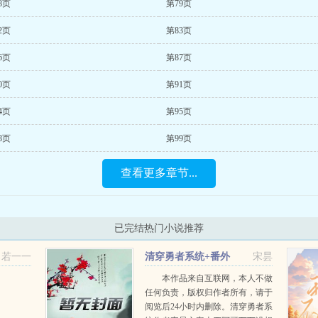
8页
第79页
2页
第83页
6页
第87页
0页
第91页
4页
第95页
8页
第99页
查看更多章节...
已完结热门小说推荐
若一一
清穿勇者系统+番外
宋昙
本作品来自互联网，本人不做
任何负责，版权归作者所有，请于
阅览后24小时内删除。清穿勇者系