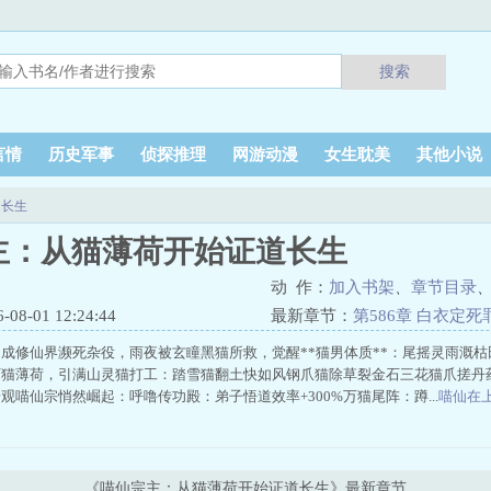
搜索
言情
历史军事
侦探推理
网游动漫
女生耽美
其他小说
道长生
主：从猫薄荷开始证道长生
动 作：
加入书架
、
章节目录
8-01 12:24:44
最新章节：
第586章 白衣定
成修仙界濒死杂役，雨夜被玄瞳黑猫所救，觉醒**猫男体质**：尾摇灵雨溉
下猫薄荷，引满山灵猫打工：踏雪猫翻土快如风钢爪猫除草裂金石三花猫爪搓丹
观喵仙宗悄然崛起：呼噜传功殿：弟子悟道效率+300%万猫尾阵：蹲...
喵仙在
《喵仙宗主：从猫薄荷开始证道长生》最新章节