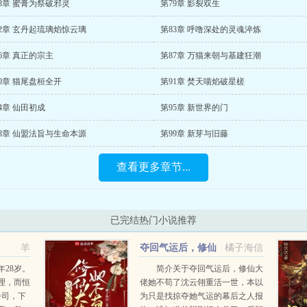
8章 蜜膏为祭破邪灵
第79章 影裂双生
2章 玄丹起琉璃焰惊云璃
第83章 呼噜深处的灵魂淬炼
6章 真正的宗主
第87章 万猫来朝与基建狂潮
0章 猫尾盘桓全开
第91章 焚天喵焰破星槎
4章 仙田初成
第95章 新世界的门
8章 仙盟法旨与生命本源
第99章 新芽与旧藤
查看更多章节...
已完结热门小说推荐
羊
夺回气运后，修仙
橘子海信
大佬她不苟了
28岁。
简介关于夺回气运后，修仙大
理，而恒
佬她不苟了沈云翎重活一世，本以
公司，下
为只是找掠夺她气运的幕后之人报