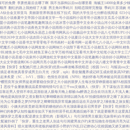
猫可的免费
李萧然最后去哪了啊
我不当舔狗以后txt在哪里看
海贼王14000金果多少
顺序
翻红的路上我抱错了大腿
男主角叫季屿川
别暗恋我呀完整版
季屿川 苏清婉
BA钛合金文班亚马
美丽新世界韩漫在线下拉式
我的大学生活七分醉在线阅读
023小
顶点小说
春夏中文
帝国小说
读者文学
一号小说
福利小说
哥哥小说
雅尔文
瓜瓜小说
寒冰
盟小说
模特小说
笔趣阁
笔趣阁
顶点小说
冰雪小说
泼墨中文
全本小说
山河小说
冰冰小说
说
词典小说
言情小说
夜色文学
易小说
雨雨小说
中山小说
倍福小说
宝鼎小说
42小说
笔趣
轩小说网
三七小说网
风乐居
恋上你看书网
风云小说
极品中文
车臣小说
八七书库
UPU小
书坊
263中文
农田小说
农田小说
乐文小说
乐文小说
夏日小说
大文学
大语文
琪琪中文
日
年文学
19楼小说
香书文学
零零电子书
书画村
一起看书网
一起看书
七八小说
八一中文
91
吧
魔爪小说网
阅体小说网
发发小说网
纳兰小说
陛下看书
五五小说都
五五小说网
BL鲤
学
BL鲤鱼乡
七毛中文
BL鲤鱼王
掌心文学
万相书城
元宝看书
大美中文
铅笔小说
大学士
三
书
圣墟小说
圣墟小说
泉州小说网
放松文学
放松中文
最新小说
笔趣阁小说
你好小说网
纳兰
大众文学
搜读阁
OK小说网
月亮小说
新书小说网
传奇中文
并读小说
八楼文学
青青中文
尤物【快穿】
女配她只想上床(快穿)
优质rou棒攻略系统
暗恋［校园 1vv1］
与狐说
rou
）插足者
有效真香
穿成男主白月光（快穿，nph）
香欲
魅魔养成记
碎玉成欢
喷泉|高NP
娇
劲起来
炙爱（SC，1vV1，强取）
色情生存游戏（NPH）
艳妇怀春
与男神被迫同居后
靡
户
樱照良宵|女师男徒
老师要稳住
快穿之大小姐的噩梦人生
每次快穿睁眼都在被PA
校园
穿】
恶役千金屡败屡战
温柔禁锢
纯情勾引
去三千rou文做路人（快穿）
天下谋妆|古言
满
后
靠近男人变得不幸
乱花渐欲迷人眼
每天晚上都被cha
醉酒之后
合欢功法害人不浅
入禽
青梅
他是疯批
快穿之渣女翻车纪事
蝴蝶效应
浪情
以婚为名
AV拍摄指南
快穿之睡了反派
象
沦为公车
麝香之梦|NP
快穿之卿卿我我
异常现象|婚后
远在天边
快穿之J液收集之旅
女配
（校园）
小姨夫的富贵娇花
薄荷奶糖
他的白月光
顶级暴徒
应召男菩萨
【快穿】吃掉那只
神们的春梦
认知性偏差
珍如天下
捡到邻居手机后
离婚后她不装了
就是要睡男主
这爱真
拢腿
快穿之恶毒女配逆袭
女主爱吃肉
（影视同人）勾引深情男主
极宠(兄妹骨科)
白羊|校
女配被扑倒了「快穿」
重生之老男人别走
勾引闺蜜男友(NP)
末世玩物生存指南
月亮为证
【港风骨科】猎火
玻璃光
和老板的秘密
苏小野的YIN乱日记
撩动心弦|校园
她又娇又媚
将