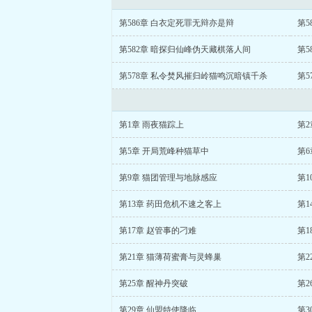
第586章 白衣定死罪无辩亦是辩
第5
第582章 暗探归仙峰伪天藏棋落人间
第5
第578章 私令焚风摧归岭猫鸣沉暗镇千杀
第5
第1章 雨夜猫踪上
第2
第5章 开局荒峰种猫草中
第
第9章 猫团管理与地脉感应
第1
第13章 药田危机不速之客上
第1
第17章 赵管事的刁难
第1
第21章 猫薄荷蜜膏与灵蜂巢
第2
第25章 醒神丹突破
第2
第29章 仙盟特使降临
第3