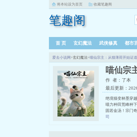
将本站设为首页
收藏笔趣阁
笔趣阁
首 页
玄幻魔法
武侠修真
都市
爱去小说网
>玄幻魔法>
喵仙宗主：从猫薄荷开始证
喵仙宗
作 者：了本
最后更新：2026-0
绝境猫变林墨穿越
喵力种田荒峰种
固若金汤！宗门奇
司