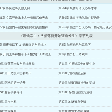
85章 冷风过峰真假无辩
第584章 风传暗语人心半寸寒
81章 立宗开道承上古一猫镇尽伪天蛊
第580章 残蛊潜地脉仙心裂伪天
77章 仙盟内斗藏鬼蜮旧卷残页露猫踪
第576章 仙盟二分人心局一猫定底万魂安
《喵仙宗主：从猫薄荷开始证道长生》章节列表
章 雨夜猫踪下 ＆ 觉醒猫男与系统上
第3章 觉醒猫男与系统下
6章 开局荒峰种猫草下＆猫力打工奇观上
第7章 猫力打工奇观中
0章 猫薄荷丰收与系统奖励
第11章 初显猫武士的诞生上
4章 药田危机剑齿初鸣下
第15章 丹师猫的启蒙
8章 阿玳的第一炉丹
第19章 猫薄荷醒神丹的契机
2章 赵管事的毒计
第23章 百兽门的腹泻危机
6章 黑市交易
第27章 地脉节点突破
0章 雷霆视察
第31章 噬雷玄兽的威慑