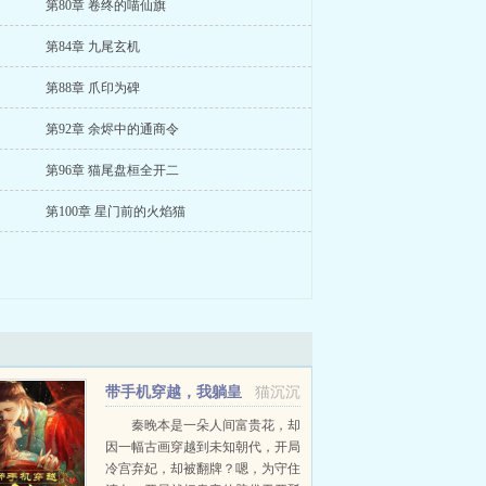
第80章 卷终的喵仙旗
第84章 九尾玄机
第88章 爪印为碑
第92章 余烬中的通商令
第96章 猫尾盘桓全开二
第100章 星门前的火焰猫
带手机穿越，我躺皇
猫沉沉
帝怀里刷抖音
秦晚本是一朵人间富贵花，却
因一幅古画穿越到未知朝代，开局
冷宫弃妃，却被翻牌？嗯，为守住