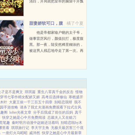
清白，开局就把皇帝的脑袋干开瓢
了。惨了，她要怎么回去啊？原主
暗恋狗皇帝多年，却是块宫斗脆
皮，为了存活，豪门大小姐被迫加
甜妻娇软可口，腹
橘了个夏
入宫斗。她才没原主那...
黑凌少跪地轻哄
他是帝都家喻户晓的太子爷，
做事雷厉风行，颜值抗打，极度腹
黑。那一夜，陆安然稀里糊涂的，
被这男人残忍地夺走了第一次。再
次相遇，她家中惨遭变故，不得不
为了一份遗嘱，和这个城府极深的
男人结婚。而被逼娶妻的凌司...
生孑是不是爽文
琪琪篇
重生八零真千金的反击
怪物
穿书七零作精女配娇又媚
高考后选择修仙
寒栀盛开
木叶
大夏王侯一千三百五十四章
别暗恋我呀
我不
园手游攻略
请杀了我丈夫漫画免费观看下拉式古风
笔趣阁
lofter光夜文章
分手后我成了前任的后妈
真千
读
快穿之她是心中月免费阅读
总裁夫人又在赊刀
荒笔趣
秦时明月动漫中赵姬还活着吗
别暗恋啦by木
哪里看
琪琪旅行记
李天宇主角
无极天最厉害三个境
吗
一座灯火乌昭昭
戚沛然
快穿之她是心中月最新章