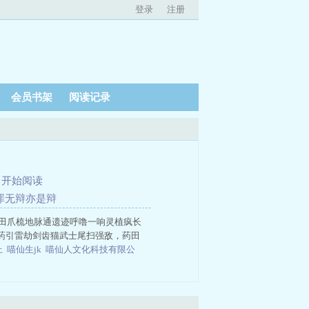
登录
注册
会员书架
阅读记录
、
开始阅读
死罪无辩亦是辩
枯田爪梳地脉通遗迹呼噜一响灵植疯长
药引雷劫剑齿猫武士尾扫强敌，药田
上
喵仙生jk
喵仙人文化科技有限公