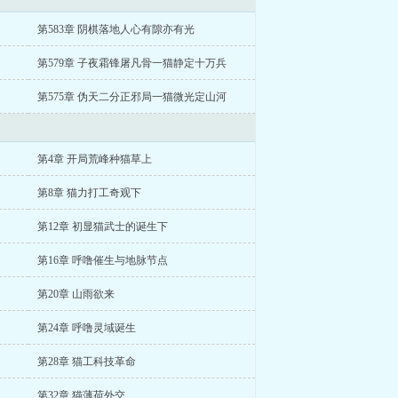
第583章 阴棋落地人心有隙亦有光
第579章 子夜霜锋屠凡骨一猫静定十万兵
第575章 伪天二分正邪局一猫微光定山河
第4章 开局荒峰种猫草上
第8章 猫力打工奇观下
第12章 初显猫武士的诞生下
第16章 呼噜催生与地脉节点
第20章 山雨欲来
第24章 呼噜灵域诞生
第28章 猫工科技革命
第32章 猫薄荷外交