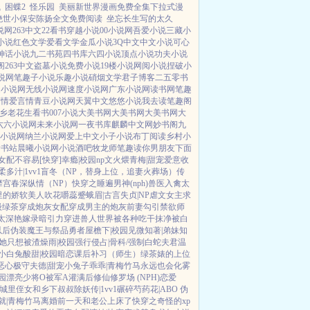
钱
困蝶2
怪乐园
美丽新世界漫画免费全集下拉式漫
绝世小保安陈扬全文免费阅读
坐忘长生写的太久
说网
263中文
22看书
穿越小说
00小说网
吾爱小说
三藏小
小说
红色文学
爱看文学
金瓜小说
3Q中文
中文小说
可心
神话小说
九二书苑
四书库
六四小说
顶点小说
功夫小说
阁
263中文
盗墓小说
免费小说
19楼小说
网阅小说
捏破小
说网
笔趣子小说
乐趣小说
硝烟文学
君子博客
二五零书
通小说网
无线小说网
速度小说网
广东小说网
读书网
笔趣
言情
爱言情
青豆小说网
天翼中文
悠悠小说
我去读
笔趣阁
鱼乡
老花生看书
007小说
大美书网
大美书网
大美书网
大
六六小说网
未来小说网
一夜书库
麒麟中文网
妙书阁
九
小说网
纳兰小说网
爱上中文
小子小说
布丁阅读
乡村小
看书站
晨曦小说网
小说酒吧
牧龙师
笔趣读
你男朋友下面
文女配不容易[快穿]
幸瘾|校园np
文火煨青梅|甜宠
爱意收
柔多汁|1vv1
盲冬（NP，替身上位，追妻火葬场）
传
靡宫春深
纵情（NP）
快穿之睡遍男神(nph)
兽医
入禽太
里的娇软美人
吹花嚼蕊
蹙蛾眉|古言
失贞|NP
虐文女主求
级绿茶穿成炮灰女配
穿成男主的炮灰前妻
勾引禁欲师
太深
艳嫁录
暗引力
穿进兽人世界被各种吃干抹净
被白
以后
伪装魔王与祭品勇者
屋檐下|校园
见微知著|弟妹
知
她只想被渣
燥雨|校园
强行侵占|骨科/强制
白蛇夫君
温
小白兔
酸甜|校园暗恋
课后补习（师生）
绿茶婊的上位
恶心
极守夫德|甜宠
小兔子乖乖|青梅竹马
永远也会化雾
园
漂亮少将O被军A灌满后
修仙修罗场 (NPH)
恋爱
城里侄女和乡下叔叔
除妖传|1vv1
碾碎芍药花|ABO 伪
就|青梅竹马
离婚前一天和老公上床了
快穿之奇怪的xp