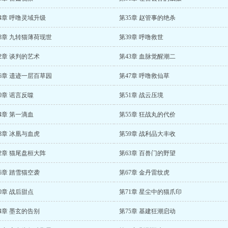
4章 呼噜灵域升级
第35章 赵管事的绝杀
8章 九转猫薄荷现世
第39章 呼噜救世
2章 谈判的艺术
第43章 血脉觉醒潮二
6章 遗迹一层百草园
第47章 呼噜救仙草
0章 谣言反噬
第51章 战云压境
4章 第一滴血
第55章 狂战丸的代价
8章 冰凰与血虎
第59章 战利品大丰收
2章 猫尾盘桓大阵
第63章 百兽门的野望
6章 踏雪猫空袭
第67章 金丹雷纹虎
0章 战后甜点
第71章 星尘中的猫爪印
4章 墨玄的告别
第75章 基建狂潮启动