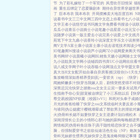
节
为了彩礼嫁给了一个军官的
风雪吹尽旧情深
猫
画
重生后绑定了恋爱脑剧本
期待在异世界穿越世界
了
臣本布衣 我本布衣
开局摆摊卖大地百度百科
N
说
看书中文
三三中文网
三四中文
恋上你看书
七八小说
文学
王者小说
悟空追书
玛雅文学
免费看书
搜读小说
联
瓜瓜小说
青豆小说
骑士小说
笔趣小说
星星小说
元宝小
说
随梦小说
第一版主
爱去小说
完美小说
爱上中文
残月
苑
笔下中文
九曲小说
香玲小说
深度文学
乐文小说
努努
阁V
文学A
富士康小说
富士康小说
去读笔
技术阅读
少
IO
笔趣阁W
搜读小说
葫芦小说网
7Z小说网
爱来阁
天书
美书网
8P小说
晨曦小说网
BL鲤鱼
天籁小说网
骑士文
九小说
耽美文学网
小说铺
四四书库
UC小说网
欣欣看
说
八戒文学网
子叶小说
吞噬小说网
顶点文学
华盟文章
真大
当H文女配开始自暴自弃
房客|糙汉
咬你|1v1
天生
集攻略
情深如兽
精养贵妇|乱
一妾皆夫（np）
（快穿
闻她鲜嫩多汁|快穿
当我嫁人后，剧情突然变得不对
深
禁忌沉沦
快穿之拯救rou文女主
云泥
一妻多夫试用
生指南
予你心安|甜宠
被迫绑定了小三系统以后【快
尊
交易|校园NP
炽夏［校园1vV1］
和死对头奉子成婚
月光的爸爸给睡了
快穿之rou文系统
临时夫妻
反差小
与谁同|伪公媳
蜜汁樱桃
潮晕
成了禁欲男主的泄欲对
火|伪骨科
长媳不如妻
快穿之女主逆袭计划
白桃松木
深闺淫情
长公主的小情郎
心肝与她的舔狗
每晚都进男
两情相厌|伪骨科
鱼目珠子|高干
隐性暗恋
快穿之合不
脑，但强制爱
穿书之欲欲仙途
活色生仙（NP）
炮灰
骨科兄妹
娇生惯养|兄妹
快穿之恶鬼攻略
饲狼记事簿