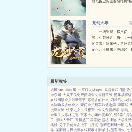
辖范围业务主要包括房地
饮，酒店等。虽然公司也
万级的固定资产与数百万
产，但在h市这个全国枢
龙剑天尊
说，只能排到中下...
一场迷局，横贯亿古
缘，生死难诉。唐生，一
的寻常世家弟子，意外觉
记忆。于微末之中崛起，
危难，救宗门于水火，破
劫。万界寰宇，诸天阴谋。从
最新标签
戚麟lynn
季屿川
一座灯火林知年
风雪吹尽旧情深
游乐园
大夏王侯免费阅读全文最新章节
游乐场怪谈
在线阅读全文最新章节
寒栀讲的什么
闪婚后小龙猫
当舔狗很多年全文
豪门全员翻车啦笔趣阁
李潇然
漫画星球
快穿之女主只想营业全文免费阅读
季屿川
金重生八零林之遥
富家大小姐出资4000把我养在身
了
猫猫人晋江
寒栀盛开 霍寒澈 盛栀
我的大学生活
兆桃
分手后前女友成了白月光
别暗恋我呀by明之九
界
美丽新世界漫画在线观看未删减
沈墨宋清欢
七