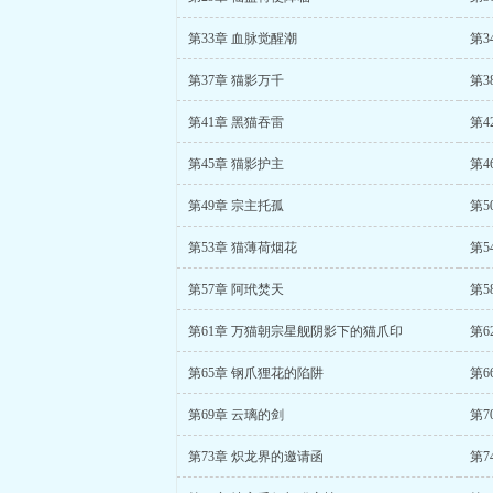
第33章 血脉觉醒潮
第3
第37章 猫影万千
第3
第41章 黑猫吞雷
第4
第45章 猫影护主
第4
第49章 宗主托孤
第5
第53章 猫薄荷烟花
第5
第57章 阿玳焚天
第5
第61章 万猫朝宗星舰阴影下的猫爪印
第6
第65章 钢爪狸花的陷阱
第6
第69章 云璃的剑
第7
第73章 炽龙界的邀请函
第7