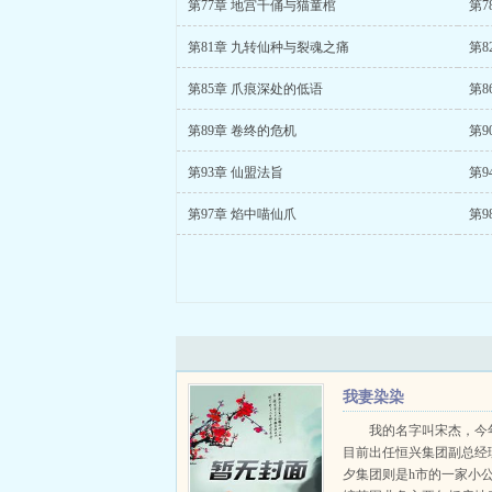
第77章 地宫千俑与猫童棺
第7
第81章 九转仙种与裂魂之痛
第8
第85章 爪痕深处的低语
第8
第89章 卷终的危机
第9
第93章 仙盟法旨
第9
第97章 焰中喵仙爪
第9
我妻染染
我的名字叫宋杰，今年
目前出任恒兴集团副总经
夕集团则是h市的一家小