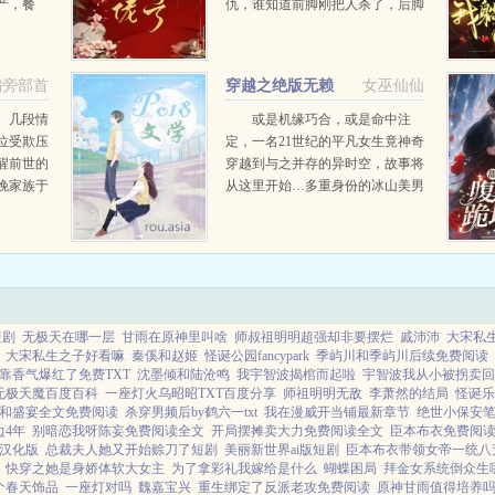
产，餐
仇，谁知道前脚刚把人杀了，后脚
有着数千
就遇到了世界意识。世界意识告诉
的流动资
她，她的重生和死亡都是因为世界
纽城市来
意识。世界意识说我现在没有办法
偏旁部首
穿越之绝版无赖
女巫仙仙
操控这个世界，也没...
。几段情
或是机缘巧合，或是命中注
位受欺压
定，一名21世纪的平凡女生竟神奇
醒前世的
穿越到与之并存的异时空，故事将
挽家族于
从这里开始…多重身份的冰山美男
乾坤于灾
如何逐渐走向无赖趋势？想知道无
此...
赖是怎样炼成的？他有病啊！救我
又把我摔在地上，算什...
短剧
无极天在哪一层
甘雨在原神里叫啥
师叔祖明明超强却非要摆烂
戚沛沛
大宋私
大宋私生之子好看嘛
秦傒和赵姬
怪诞公园fancypark
季屿川和季屿川后续免费阅读
靠香气爆红了免费TXT
沈墨倾和陆沧鸣
我宇智波揭棺而起啦
宇智波我从小被拐卖回
无极天魔百度百科
一座灯火乌昭昭TXT百度分享
师祖明明无敌
李萧然的结局
怪诞乐
和盛宴全文免费阅读
杀穿男频后by鹤六一txt
我在漫威开当铺最新章节
绝世小保安
边4年
别暗恋我呀陈妄免费阅读全文
开局摆摊卖大力免费阅读全文
臣本布衣免费阅
汉化版
总裁夫人她又开始赊刀了短剧
美丽新世界ai版短剧
臣本布衣带领女帝一统八
快穿之她是身娇体软大女主
为了拿彩礼我嫁给是什么
蝴蝶困局
拜金女系统倒众生
个春天饰品
一座灯对吗
魏嘉宝兴
重生绑定了反派老攻免费阅读
原神甘雨值得培养