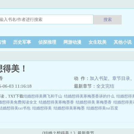
搜索
言情
历史军事
侦探推理
网游动漫
女生耽美
其他小说
想得美！
香
动 作：
加入书架
、
章节目录
6-03 11:16:18
最新章节：
全文完结
读，TXT下载
结婚想得美腾飞和千山
结婚想得美寒梅墨香讲的什么
结婚想得
婚想得美免费阅读全文
结婚想得美寒梅墨香
结婚想得美 寒梅墨香
结婚想得美
结婚想得美txt书包
结婚想得美
结婚想得美寒梅墨
结婚想得美txt百度
《结婚？想得美！》最新章节