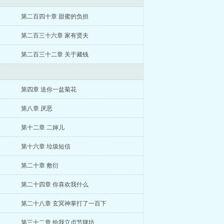
第二百四十章 甜蜜的负担
第二百三十六章 家有贤夫
第二百三十二章 关于藏钱
第四章 送你一盆菊花
第八章 厌恶
第十二章 二婶儿
第十六章 垃圾短信
第二十章 敷衍
第二十四章 你喜欢我什么
第二十八章 玄冥神掌打了一百下
第三十二章 给我立贞节牌坊