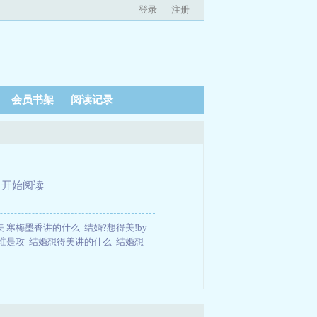
登录
注册
会员书架
阅读记录
、
开始阅读
美 寒梅墨香讲的什么
结婚?想得美!by
谁是攻
结婚想得美讲的什么
结婚想