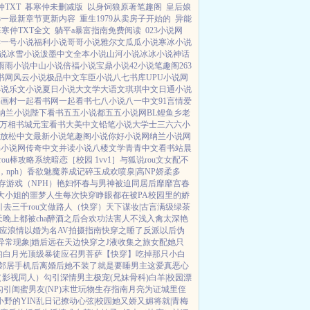
仲TXT
暮寒仲未删减版
以身饲狼原著笔趣阁
皇后娘
选一最新章节更新内容
重生1979从卖房子开始的
异能
暮寒仲TXT全文
躺平a暴富指南免费阅读
023小说网
学
一号小说
福利小说
哥哥小说
雅尔文
瓜瓜小说
寒冰小说
说
冰雪小说
泼墨中文
全本小说
山河小说
冰冰小说
神话
雨雨小说
中山小说
倍福小说
宝鼎小说
42小说
笔趣阁
263
书网
风云小说
极品中文
车臣小说
八七书库
UPU小说网
小说
乐文小说
夏日小说
大文学
大语文
琪琪中文
日通小说
书画村
一起看书网
一起看书
七八小说
八一中文
91言情
爱
纳兰小说
陛下看书
五五小说都
五五小说网
BL鲤鱼乡
老
万相书城
元宝看书
大美中文
铅笔小说
大学士
三六六小
放松中文
最新小说
笔趣阁小说
你好小说网
纳兰小说网
书小说网
传奇中文
并读小说
八楼文学
青青中文
看书站
晨
rou棒攻略系统
暗恋［校园 1vv1］
与狐说
rou文女配不
nph）
香欲
魅魔养成记
碎玉成欢
喷泉|高NP
娇柔多
存游戏（NPH）
艳妇怀春
与男神被迫同居后
靡靡宫春
大小姐的噩梦人生
每次快穿睁眼都在被PA
校园里的娇
引
去三千rou文做路人（快穿）
天下谋妆|古言
满级绿茶
晚上都被cha
醉酒之后
合欢功法害人不浅
入禽太深
艳
应
浪情
以婚为名
AV拍摄指南
快穿之睡了反派以后
伪
异常现象|婚后
远在天边
快穿之J液收集之旅
女配她只
的白月光
顶级暴徒
应召男菩萨
【快穿】吃掉那只小白
邻居手机后
离婚后她不装了
就是要睡男主
这爱真恶心
（影视同人）勾引深情男主
极宠(兄妹骨科)
白羊|校园
漂
勾引闺蜜男友(NP)
末世玩物生存指南
月亮为证
城里侄
小野的YIN乱日记
撩动心弦|校园
她又娇又媚
将就|青梅