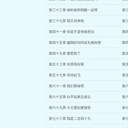
第三十三章 啥时候和我睡一起呀
第
第三十七章 我又回来啦
第
第四十一章 你是不是有啥想法
第
第四十五章 骗我好玩吗送礼物加更
第
第四十九章 要愁死了
第
第五十三章 别哭我在呢
第
第五十七章 等待起飞
第
第六十一章 我们那啥吧
第
第六十五章 白手起家志凌云
第
第六十九章 大王爱妃要报答
第
第七十三章 我是二百四十九
第