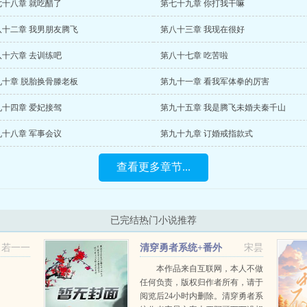
七十八章 就吃醋了
第七十九章 你打我干嘛
八十二章 我男朋友腾飞
第八十三章 我现在很好
八十六章 去训练吧
第八十七章 吃苦啦
九十章 脱胎换骨滕老板
第九十一章 看我军体拳的厉害
九十四章 爱妃接驾
第九十五章 我是腾飞未婚夫秦千山
九十八章 军事会议
第九十九章 订婚戒指款式
查看更多章节...
已完结热门小说推荐
若一一
清穿勇者系统+番外
宋昙
本作品来自互联网，本人不做
任何负责，版权归作者所有，请于
阅览后24小时内删除。清穿勇者系