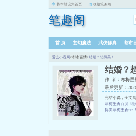
将本站设为首页
收藏笔趣阁
笔趣阁
首 页
玄幻魔法
武侠修真
都市
爱去小说网
>都市言情>
结婚？想得美！
结婚？
作 者：寒梅墨
最后更新：2026-0
完结小说，全文阅
寒梅墨香百度
结
得美寒梅墨香txt