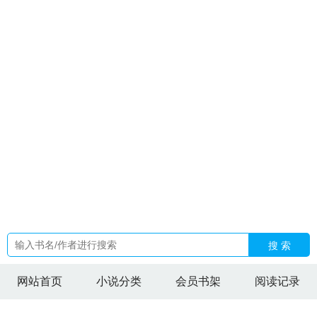
高冷了免费阅读
霸道总裁爱不够
被万人迷病娇诱哄后晋江
缅
北逃亡48小时
乔昔念陆
你真2
强嫁侯爷
你是不是真的有
点
快穿小残废又被反派将娘娘免费
沈闻月陆淮景
我竹马才是
人形天灾最新章节阅读
异世之风云剑尊
缅北逃亡故事真实故
事
霸道总裁不好惹全文免费阅读
冥冥注定的缘分是什么样
的
裴孟旭
坏坏猫阅读软件
重生精灵宝可梦普通人的
江尘林
曦月最新更新章节免费小
与富江交往之后讲的什么故事
冥冥
中早已注定你的人生
江若尘主角
坏坏猫免费阅读
冥冥中注定
的意思
我捡垃圾养你啊小哥哥番外全无删减
被万人迷病娇O诱
哄后全文
精灵宝可梦重生小茂冠军
四合院文抄公的
美剧失控
霸道总裁在线观看
异界风云再起
男主陆闻璟
炮灰女配在原著
中发癫爆红了
宁记品牌
我靠系统发家致富漫画免费
我于历史
中长生笔趣阁
霍乱江湖by北南在线阅读
你是真的六
我于历史
中长生 梦入神机
女主叫戚元的重生
陆闻瑾
搜 索
网站首页
小说分类
会员书架
阅读记录