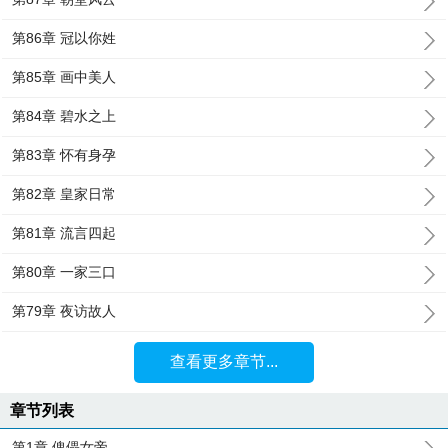
第86章 冠以你姓
第85章 画中美人
第84章 碧水之上
第83章 怀有身孕
第82章 皇家日常
第81章 流言四起
第80章 一家三口
第79章 夜访故人
查看更多章节...
章节列表
第1章 傀儡女帝