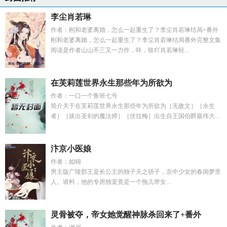
李尘肖若琳
作者：刚和老婆离婚，怎么一起重生了？李尘肖若琳结局+番外
刚和老婆离婚，怎么一起重生了？李尘肖若琳结局番外完整文集
阅读是作者山山不三又一力作，咔，吱吖肖若琳轻...
在芙莉莲世界永生那些年为所欲为
作者：一口一个鲁班七号
简介关于在芙莉莲世界永生那些年为所欲为［无敌文］［永生
者］［拔出圣剑的魔法师］［伏拉梅］出生自王国伯爵最伟大...
汴京小医娘
作者：姒锦
男主版广陵郡王是长公主的独子天之骄子，京中少女的春闺梦里
人。谁料，他的专房独宠竟是一个拖儿带女...
灵骨被夺，帝女她觉醒神脉杀回来了+番外