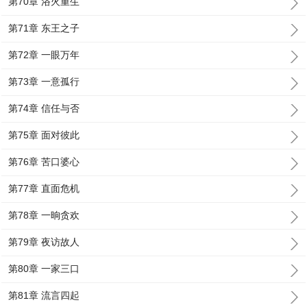
第70章 浴火重生
第71章 东王之子
第72章 一眼万年
第73章 一意孤行
第74章 信任与否
第75章 面对彼此
第76章 苦口婆心
第77章 直面危机
第78章 一晌贪欢
第79章 夜访故人
第80章 一家三口
第81章 流言四起