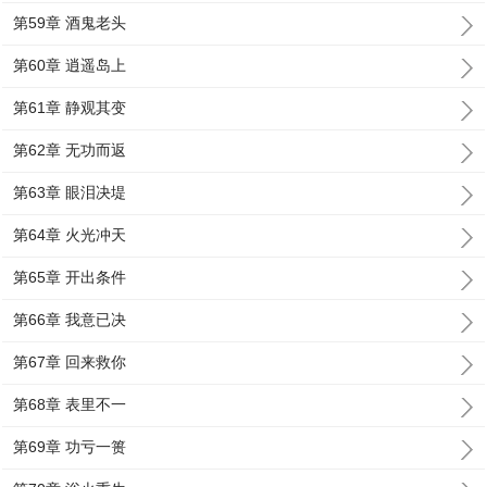
第59章 酒鬼老头
第60章 逍遥岛上
第61章 静观其变
第62章 无功而返
第63章 眼泪决堤
第64章 火光冲天
第65章 开出条件
第66章 我意已决
第67章 回来救你
第68章 表里不一
第69章 功亏一篑