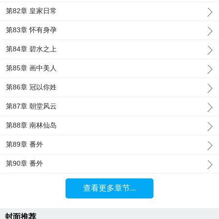
第82章 皇家日常
第83章 怀有身孕
第84章 碧水之上
第85章 画中美人
第86章 冠以你姓
第87章 朝堂风云
第88章 南林仙岛
第89章 番外
第90章 番外
查看更多章节...
封面推荐