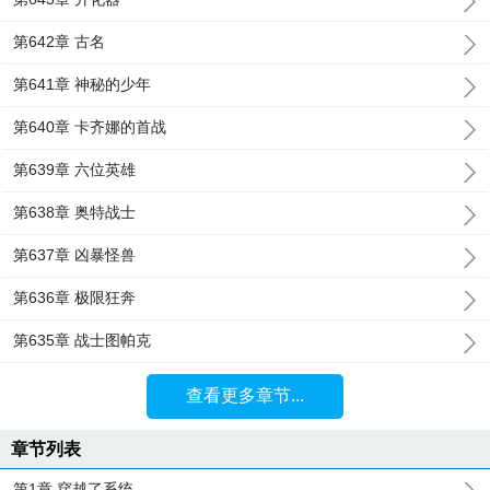
第642章 古名
第641章 神秘的少年
第640章 卡齐娜的首战
第639章 六位英雄
第638章 奥特战士
第637章 凶暴怪兽
第636章 极限狂奔
第635章 战士图帕克
查看更多章节...
章节列表
第1章 穿越了系统