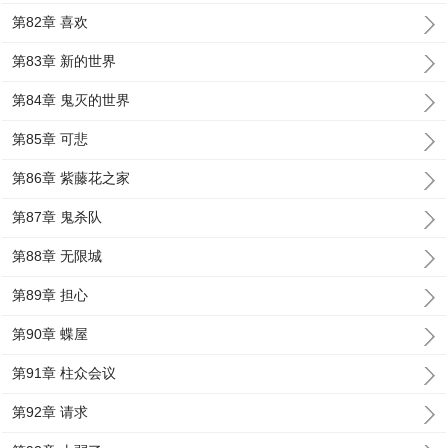
第82章 喜欢
第83章 新的世界
第84章 鬼灭的世界
第85章 可悲
第86章 紫藤花之家
第87章 鬼杀队
第88章 无限城
第89章 担心
第90章 蝶屋
第91章 柱众会议
第92章 请求