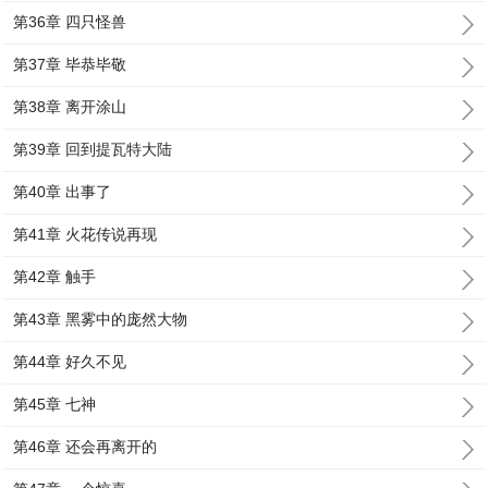
第36章 四只怪兽
第37章 毕恭毕敬
第38章 离开涂山
第39章 回到提瓦特大陆
第40章 出事了
第41章 火花传说再现
第42章 触手
第43章 黑雾中的庞然大物
第44章 好久不见
第45章 七神
第46章 还会再离开的