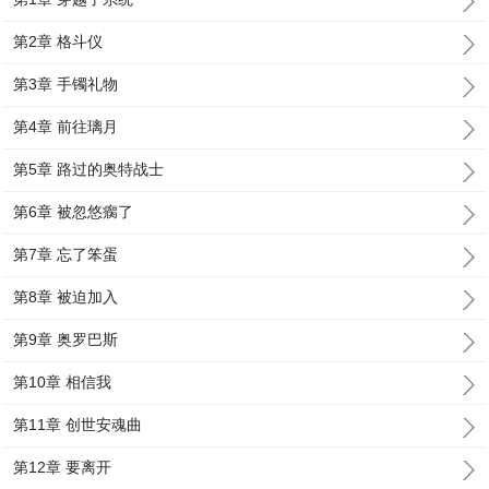
第2章 格斗仪
第3章 手镯礼物
第4章 前往璃月
第5章 路过的奥特战士
第6章 被忽悠瘸了
第7章 忘了笨蛋
第8章 被迫加入
第9章 奥罗巴斯
第10章 相信我
第11章 创世安魂曲
第12章 要离开