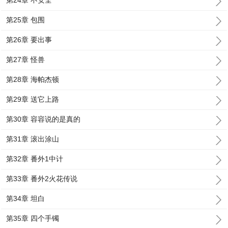
第24章 不安全
第25章 包围
第26章 要出事
第27章 怪兽
第28章 海帕杰顿
第29章 送它上路
第30章 容容说的是真的
第31章 滚出涂山
第32章 番外1中计
第33章 番外2火花传说
第34章 坦白
第35章 四个手镯