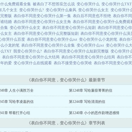
哭什么免费观看全集
被表白了不想答应怎么说
变心你哭什么
变心你哭什么TX
有几个女主
变心你哭什么?
变心你哭什么秦风
变心你哭什么女主
变心你哭什
么完整版
表白你不同意变心你哭什么第一集
表白后不同意也不拒绝
表白你不
和谁结婚
表白你不同意变心你哭什么女主角
表白你不同意变心你哭什么免费观
么合集
变心你哭什么全文
表白你不同意变心你哭什么短剧
表白你不同意变心
什么女主
表白你不同意变心你哭什么完整版短剧
表白你不同意变心你哭什么演
心你哭什么百度
表白你不同意变心你哭什么txt
变心你哭什么小龙的笔
表白你
什么小龙的笔
表白你不同意变心你哭什么全集
变心你哭什么txt
变心你哭什么
么TXT
我变心你哭什么?
表白你不同意变心你哭什么短剧完整版
变心你哭什
胖
表白你不同意变心你哭什么大结局
表白你不同意变心你哭什么结局
表白你
万年的爱
变心你哭什么在线观看
表白不接受变心你哭啥
表白你不同意变心你
《表白你不同意，变心你哭什么》最新章节
249章 人生小满胜万全
第1248章 写给蒹葭菁菁的信
245章 写给李凌嘉的信
第1244章 写给清清的信
241章 帮着打开心结
第1240章 小小的恶作剧增进感情
《表白你不同意，变心你哭什么》章节列表