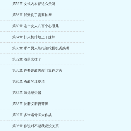
第52章 女式内衣都这么贵吗
第56章 我受伤了需要按摩
第60章 这个女人八百个心眼儿
第64章 打火机掉地上了妹妹
第68章 哪个男人能拒绝挖掘机诱惑呢
第72章 渣男实捶了
第76章 你要是敢去敲门算你厉害
第80章 勇敢的江夏清
第84章 味觉感受器
第88章 侠肝义胆曹菁菁
第92章 多米诺骨牌大作战
第96章 你说对不起我说没关系