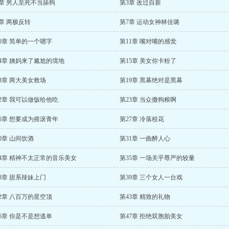
章 男人至死不当舔狗
第3章 改过自新
章 两极反转
第7章 运动女神林佳璐
0章 简单的一个嗯字
第11章 嘴对嘴的感觉
4章 姨妈来了尴尬的境地
第15章 美女你卡粉了
8章 两大美女救场
第19章 黑幕绝对是黑幕
2章 我可以做饭给他吃
第23章 当众撒狗粮啊
6章 想要成为摇滚青年
第27章 冷落校花
0章 山间饮酒
第31章 一曲醉人心
4章 精神不太正常的音乐美女
第35章 一场关乎尊严的较量
8章 甜系辣妹上门
第39章 三个女人一台戏
2章 八百万的星空顶
第43章 精致的礼物
6章 你是不是想逃单
第47章 拒绝双胞胎美女