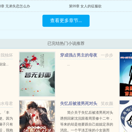
8章 兄弟失恋怎么办
第99章 女人的征服欲
查看更多章节...
已完结热门小说推荐
唯我独坏
穿成强占男主的母夜
一步步
叉+番外
...
...
的水母君
失忆后被渣男死对头
笑欢颜
诱拐回家
，「丰
简介关于失忆后被渣男死对头
使。因为
诱拐回家沈浣跟着周景修十二年，
脑子只有
等来的却是他要跟自己姐姐定亲的
后，我抱
消息。一个平淡乏味的小女孩而