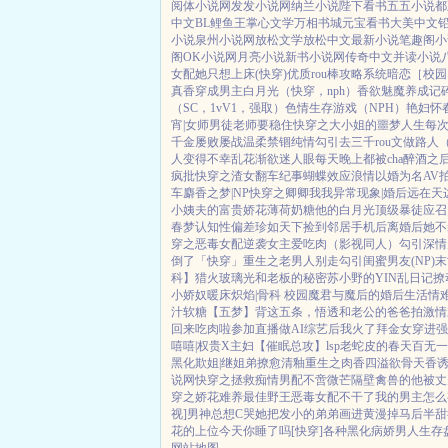
阅体小说网
发发小说网
纳兰小说
陛下看书
五五小说都
中文
BL鲤鱼王
掌心文学
万相书城
元宝看书
大美中文
小说
泉州小说网
放松文学
放松中文
最新小说
笔趣阁小
阁
OK小说网
月亮小说
新书小说网
传奇中文
并读小说
女配她只想上床(快穿)
优质rou棒攻略系统
暗恋［校园 
真香
穿成男主白月光（快穿，nph）
香欲
魅魔养成记
（SC，1vV1，强取）
色情生存游戏（NPH）
艳妇怀
宵|女师男徒
老师要稳住
快穿之大小姐的噩梦人生
每次
千金屡败屡战
温柔禁锢
纯情勾引
去三千rou文做路人
人变得不幸
乱花渐欲迷人眼
每天晚上都被cha
醉酒之
疯批
快穿之渣女翻车纪事
蝴蝶效应
浪情
以婚为名
AV
车
麝香之梦|NP
快穿之卿卿我我
异常现象|婚后
远在天
小姨夫的富贵娇花
薄荷奶糖
他的白月光
顶级暴徒
应召
春梦
认知性偏差
珍如天下
捡到邻居手机后
离婚后她不
穿之恶毒女配逆袭
女主爱吃肉
（影视同人）勾引深情
倒了「快穿」
重生之老男人别走
勾引闺蜜男友(NP)
末
科】猎火
玻璃光
和老板的秘密
苏小野的YIN乱日记
撩
小娇奴
暖床
炽焰|骨科 校园
魔君与魔后的婚后生活
情
汁软糖
【五梦】背这五条，悟透
和老公的爸爸拍激情
回来吃肉啦
参加直播做AI综艺后我火了
拜金女穿进强
嘻嘻|权贵X主妇
【催眠总攻】lsp老蛇皮的春天
百无一
黑化
欺姐|继姐弟
撩愈
清釉
重生之肉香四溢
欲骨天香
说网
快穿之拯救痴情男配
不啻微芒
隔壁禽兽的他
被丈
穿之娇花难养
最佳野王
恶毒女配不干了
我的男主怎么
视]男神总想C哭她
把发小的弟弟画进黄漫掉马后
半甜
花的上位
今天你睡了吗[快穿]
各种黑化病娇男
人生存