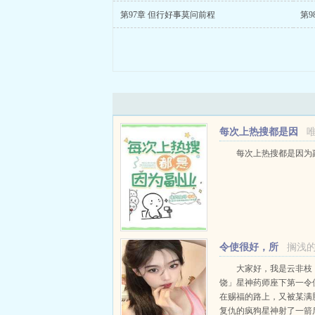
第97章 但行好事莫问前程
第9
每次上热搜都是因
为副业
每次上热搜都是因为副业
令使很好，所
搁浅
以归巡猎了[星铁]
大家好，我是云非枝
饶」星神药师座下第一令
在赐福的路上，又被某满
复仇的疯狗星神射了一箭