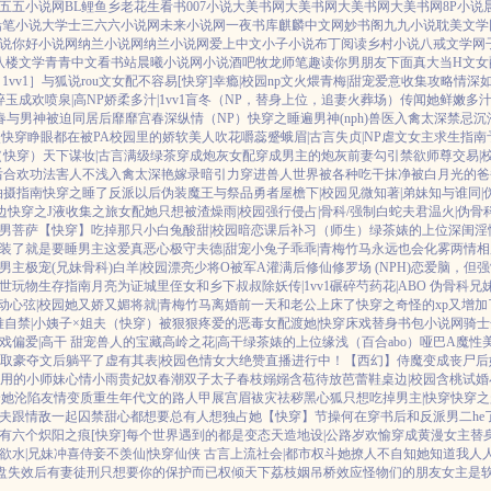
五五小说网
BL鲤鱼乡
老花生看书
007小说
大美书网
大美书网
大美书网
大美书网
8P小说
铅笔小说
大学士
三六六小说网
未来小说网
一夜书库
麒麟中文网
妙书阁
九九小说
耽美文学
说
你好小说网
纳兰小说网
纳兰小说网
爱上中文
小子小说
布丁阅读
乡村小说
八戒文学网
八楼文学
青青中文
看书站
晨曦小说网
小说酒吧
牧龙师
笔趣读
你男朋友下面真大
当H文女
1vv1］
与狐说
rou文女配不容易[快穿]
幸瘾|校园np
文火煨青梅|甜宠
爱意收集攻略
情深
碎玉成欢
喷泉|高NP
娇柔多汁|1vv1
盲冬（NP，替身上位，追妻火葬场）
传闻她鲜嫩多汁
春
与男神被迫同居后
靡靡宫春深
纵情（NP）
快穿之睡遍男神(nph)
兽医
入禽太深
禁忌沉
快穿睁眼都在被PA
校园里的娇软美人
吹花嚼蕊
蹙蛾眉|古言
失贞|NP
虐文女主求生指南
（快穿）
天下谋妆|古言
满级绿茶穿成炮灰女配
穿成男主的炮灰前妻
勾引禁欲师尊
交易|
后
合欢功法害人不浅
入禽太深
艳嫁录
暗引力
穿进兽人世界被各种吃干抹净
被白月光的爸
拍摄指南
快穿之睡了反派以后
伪装魔王与祭品勇者
屋檐下|校园
见微知著|弟妹
知与谁同|
边
快穿之J液收集之旅
女配她只想被渣
燥雨|校园
强行侵占|骨科/强制
白蛇夫君
温火|伪骨
男菩萨
【快穿】吃掉那只小白兔
酸甜|校园暗恋
课后补习（师生）
绿茶婊的上位
深闺淫
装了
就是要睡男主
这爱真恶心
极守夫德|甜宠
小兔子乖乖|青梅竹马
永远也会化雾
两情相
男主
极宠(兄妹骨科)
白羊|校园
漂亮少将O被军A灌满后
修仙修罗场 (NPH)
恋爱脑，但强
世玩物生存指南
月亮为证
城里侄女和乡下叔叔
除妖传|1vv1
碾碎芍药花|ABO 伪骨科兄
动心弦|校园
她又娇又媚
将就|青梅竹马
离婚前一天和老公上床了
快穿之奇怪的xp又增加
难自禁|小姨子×姐夫
（快穿）被狠狠疼爱的恶毒女配
渡她|快穿
床戏替身
书包小说网
骑士
戏
偏爱|高干 甜宠
兽人的宝藏
高岭之花|高干
绿茶婊的上位
缘浅（百合abo）哑巴A
魔性
取豪夺文后躺平了
虚有其表|校园
色情女大绝赞直播进行中！
【西幻】侍魔
变成丧尸后
用的小师妹
心情小雨
贵妃奴
春潮
双子太子
春枝嫋嫋
含苞待放
芭蕾鞋
桌边|校园
含桃
试婚
诱她沦陷
友情变质
重生年代文的路人甲
展宫眉
袚灾祛秽
黑心狐只想吃掉男主|快穿
快穿之
夫跟情敌一起囚禁
甜心都想要
总有人想独占她
【快穿】节操何在
穿书后和反派男二he
有六个
炽阳之痕
[快穿]每个世界遇到的都是变态
天造地设|公路
岁欢愉
穿成黄漫女主替
欲水|兄妹
冲喜侍妾
不羡仙|快穿仙侠 古言
上流社会|都市权斗
她撩人不自知
她知道我人
盘失效后
有妻徒刑
只想要你的保护而已
权倾天下
荔枝姻
吊桥效应
怪物们的朋友
女主是