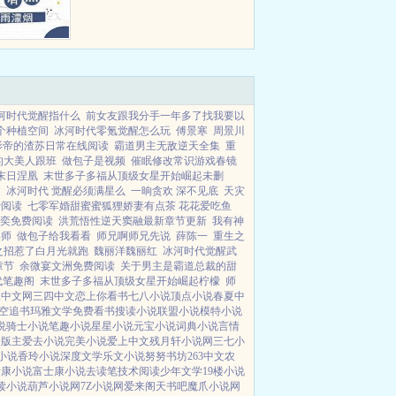
灵根还会被那渣男挖出来送给主角
受吸收升级，甚至整个家族都会在
那群舔狗的算计下破灭。云非渺害
怕极了，醒来后就立马退婚，...
河时代觉醒指什么
前女友跟我分手一年多了找我要以
个种植空间
冰河时代零氪觉醒怎么玩
傅景寒
周景川
影帝的渣苏日常在线阅读
霸道男主无敌逆天全集
重
的大美人跟班
做包子是视频
催眠修改常识游戏春镜
末日涅凰
末世多子多福从顶级女星开始崛起未删
文
冰河时代 觉醒必须满星么
一晌贪欢 深不见底
天灾
费阅读
七零军婚甜蜜蜜狐狸娇妻有点茶 花花爱吃鱼
奕免费阅读
洪荒悟性逆天窦融最新章节更新
我有神
影师
做包子给我看看
师兄啊师兄先说
薛陈一
重生之
之招惹了白月光就跑
魏丽洋魏丽红
冰河时代觉醒武
章节
余微宴文洲免费阅读
关于男主是霸道总裁的甜
代笔趣阁
末世多子多福从顶级女星开始崛起柠檬
师
三中文网
三四中文
恋上你看书
七八小说
顶点小说
春夏中
空追书
玛雅文学
免费看书
搜读小说
联盟小说
模特小说
说
骑士小说
笔趣小说
星星小说
元宝小说
词典小说
言情
一版主
爱去小说
完美小说
爱上中文
残月轩小说网
三七小
小说
香玲小说
深度文学
乐文小说
努努书坊
263中文
农
士康小说
富士康小说
去读笔
技术阅读
少年文学
19楼小说
读小说
葫芦小说网
7Z小说网
爱来阁
天书吧
魔爪小说网