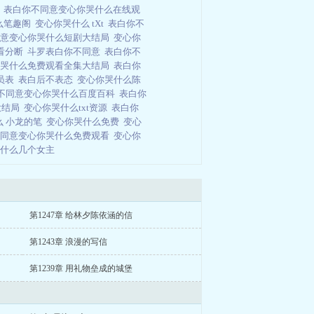
T
表白你不同意变心你哭什么在线观
么笔趣阁
变心你哭什么 tXt
表白你不
同意变心你哭什么短剧大结局
变心你
看分断
斗罗表白你不同意
表白你不
你哭什么免费观看全集大结局
表白你
员表
表白后不表态
变心你哭什么陈
不同意变心你哭什么百度百科
表白你
大结局
变心你哭什么txt资源
表白你
么 小龙的笔
变心你哭什么免费
变心
不同意变心你哭什么免费观看
变心你
哭什么几个女主
第1247章 给林夕陈依涵的信
第1243章 浪漫的写信
第1239章 用礼物垒成的城堡