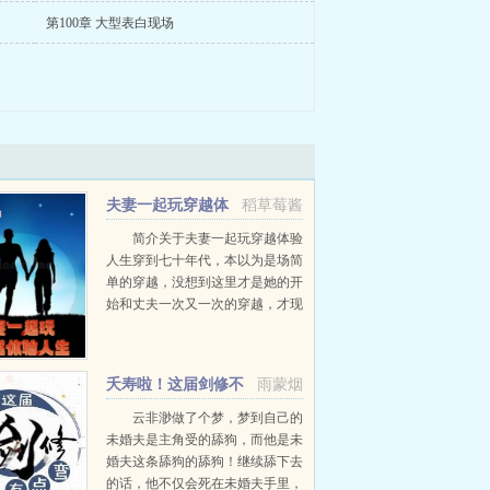
第100章 大型表白现场
夫妻一起玩穿越体
稻草莓酱
验人生
简介关于夫妻一起玩穿越体验
人生穿到七十年代，本以为是场简
单的穿越，没想到这里才是她的开
始和丈夫一次又一次的穿越，才现
他们是被人害成了这样。他们到底
要经历过多少，才能有实力复仇？
本文重在夫妻一起穿越经历，感悟
夭寿啦！这届剑修不
雨蒙烟
人生，喜欢的朋友就...
太直
云非渺做了个梦，梦到自己的
未婚夫是主角受的舔狗，而他是未
婚夫这条舔狗的舔狗！继续舔下去
的话，他不仅会死在未婚夫手里，