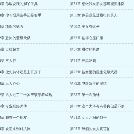
0章 你敢说我的脚丫子臭
第51章 想做我女朋友那可能要排队
4章 你习惯用左手还是右手
第55章 你是我见过最行的男人
8章 项圈的魅力
第59章 美女有蚊子
2章 恐怖的蓝级天赋
第63章 输得心服口服
6章 口技超群
第67章 甜蜜的折磨
0章 三人行
第71章 开黑吃鸡
4章 兜兜转转还是去开房了
第75章 被窝里的屁生化级武器
8章 三人齐心
第79章 电影院里的温情
82章 男人过了二十岁应该穿着成熟
第83章 第一次施针
6章 专业刮痧师傅
第87章 这个大爷有点善良但是不多
0章 我有一个朋友
第91章 女人之间的战争
4章 欢迎来到对抗路
第95章 醉酒的女人真可怕