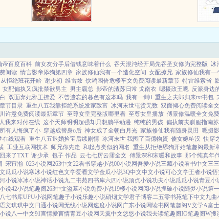
之一的
已，我怎么可能喜欢她，我只把她
位乐子神
当妹妹。十二年的追逐，成了一场
份是「欢
笑话。意外撞坏脑袋失忆，沈浣被
给乐子
周景修的死对头傅斯...
仙帝百度百科
前女友分手后借钱意味着什么
吞天混沌经开局先吞圣女修为完整版
冰
费阅读
情言影帝添狗第四章
家族修仙我有一个造化空间
女配撩兄
家族修仙我有一
0 从拒绝班花开始
谢少初
维雷兹
饮鸩困倚危楼车文免费阅读最新章节
特雷维索省
女配偏执又疯批禁欲男主
男主霸总
影帝的渣苏日常 戈南衣
嗯摄政王嗯
反派身边
白
双面弃妃邪王撩爱
不曾遗忘的暮色有这本吗
我有一剑0
重生之夫郎归来txt书包
章节目录
重生八五我靠拒绝系统发家致富
冰河末世屯货无数
双面倾心免费阅读全
川许意免费阅读最新章节
至尊女皇完整版哪里看
至尊女皇播放
傅景修温暖全文免
人我来对付在线
这个天师明明超强却只想躺平动漫
纯纯的男孩
偏执前夫驯服指南苏
所有人悔疯了小
穿越成替身o后
神女成了全朝白月光
家族修仙我有随身灵田
嗯摄
梦在线观看
重生八五退婚捡宝后续剧情
冰河末世 我囤了百億物資
傻女嫁糙汉
快穿
横
工业互联网技术
师兄你先走
和起点类似的网名
重生从拒绝舔狗开始笔趣阁最新
回来了TXT
谢少承
包子 作品
云七七厉云霈全文
傅景深和宋暖和故事
那个纯真年
阁
宋宵瀚
023小说网
263中文
22看书
穿越小说
00小说网
吾爱小说
三藏小说
看书中文
三
文
瓜瓜小说
寒冰小说
红色文学
爱看文学
金瓜小说
3Q中文
中文小说
可心文学
王者小说
悟
河小说
冰冰小说
神话小说
九二书苑
四书库
六四小说
顶点小说
功夫小说
瓜瓜小说
青豆小
小说
42小说
笔趣阁
263中文
盗墓小说
免费小说
19楼小说
网阅小说
捏破小说
随梦小说
第
八七书库
UPU小说网
笔趣子小说
乐趣小说
硝烟文学
君子博客
二五零书苑
笔下中文
九曲
语文
琪琪中文
日通小说网
无线小说网
速度小说网
广东小说网
读书网
笔趣阁V
文学A
富
小说
八一中文
91言情
爱言情
青豆小说网
天翼中文
悠悠小说
我去读
笔趣阁IO
笔趣阁W
搜