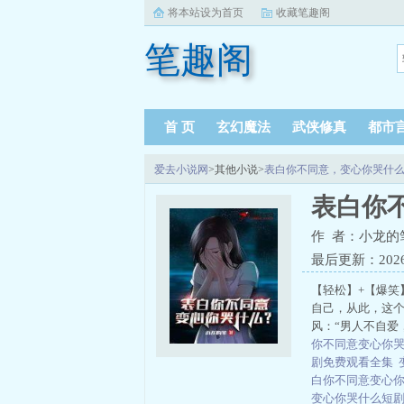
将本站设为首页
收藏笔趣阁
笔趣阁
首 页
玄幻魔法
武侠修真
都市
爱去小说网
>其他小说>
表白你不同意，变心你哭什
表白你
作 者：小龙的
最后更新：2026-0
【轻松】+【爆笑
自己，从此，这个
风：“男人不自爱
你不同意变心你哭
剧免费观看全集
白你不同意变心
变心你哭什么短