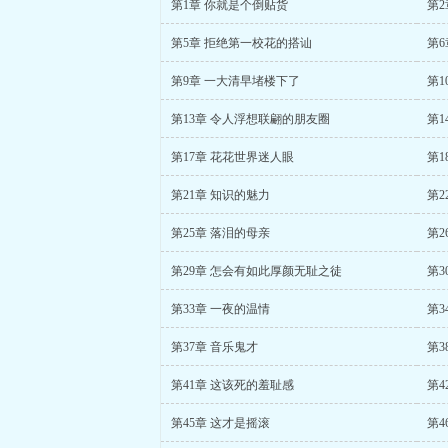
第1章 你就是个倒贴货
第2
第5章 拒绝第一校花的搭讪
第6
第9章 一大清早堵楼下了
第1
第13章 令人浮想联翩的朋友圈
第1
第17章 花花世界迷人眼
第1
第21章 知识的魅力
第2
第25章 落泪的母亲
第2
第29章 怎会有如此厚颜无耻之徒
第3
第33章 一夜的温情
第3
第37章 音乐鬼才
第3
第41章 这该死的羞耻感
第4
第45章 这才是摇滚
第4