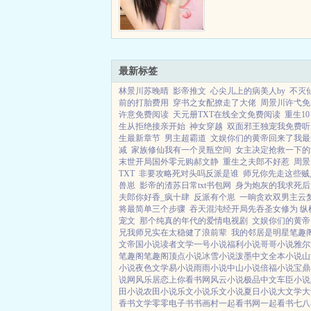
着复仇的念头来到了仙舟
「罗浮」仙舟上。由于某
的友情支持，我现在的身
愉」令使。对此，我只想
神...
最新标签
林景川苏晚晴
影帝推文
心尖儿上的病美人by
不灭
前的打胎费用
穿书之女配撩走了大佬
周景川许弋免
许意免费阅读
天元册TXT在线全文免费阅读
重生1
生从拒绝接亲开始
神女穿越
双面邪王独宠我免费听
生最新章节
男主超霸道
文娱你们的黄帝回来了我最
减
家族修仙我有一个灵瓶空间
女主决定抢救一下的
末世开局国外零元购郝文静
重生之夫郎不好惹
周景
TXT
非要攻略死对头吗反派是谁
师兄你先走这些贼
兽崽
影帝的渣苏日常txt书包网
身为炮灰的我求死后
夫郎你好香_疯十肆
反派有个崽
一晌贪欢双男主云
将最简单三个步骤
吞天混沌经开局先吞圣女修为 纵
宠文
那个纯真的年代的爱情电视剧
文娱你们的黄帝
兄我师兄实在太稳健了浪前辈
我的邻居是明星笔趣
文
帝国小说
读者文学
一号小说
福利小说
哥哥小说
雅尔
笔趣阁
笔趣阁
顶点小说
冰雪小说
泼墨中文
全本小说
山
小说
夜色文学
易小说
雨雨小说
中山小说
倍福小说
宝鼎
说网
风乐居
恋上你看书网
风云小说
极品中文
车臣小说
田小说
农田小说
乐文小说
乐文小说
夏日小说
大文学
大
香书文学
零零电子书
书画村
一起看书网
一起看书
七八