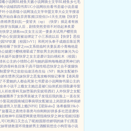
晨曦小说网
BL鲤鱼
天籁小说网
骑士文学
BL鲤鱼乡
七毛
网
小说铺
四四书库
UC小说网
欣欣看书
圣墟小说
圣墟
子叶小说
吞噬小说网
顶点文学
华盟文章
大众文学
搜读
配开始自暴自弃
房客|糙汉
咬你|1v1
天生尤物【快穿】
如兽
精养贵妇|乱
一妾皆夫（np）
（快穿）插足者
有效
|快穿
当我嫁人后，剧情突然变得不对劲起来
炙爱
沦
快穿之拯救rou文女主
云泥
一妻多夫试用户
樱照良
予你心安|甜宠
被迫绑定了小三系统以后【快穿】
恶役
校园NP
炽夏［校园1vV1］
和死对头奉子成婚后
靠近男
爸给睡了
快穿之rou文系统
临时夫妻
反差小青梅
他是
伪公媳
蜜汁樱桃
潮晕
成了禁欲男主的泄欲对象
沦为公
科
长媳不如妻
快穿之女主逆袭计划
白桃松木（校园）
情
长公主的小情郎
心肝与她的舔狗
每晚都进男神们的
厌|伪骨科
鱼目珠子|高干
隐性暗恋
快穿之合不拢腿
快
制爱
穿书之欲欲仙途
活色生仙（NP）
炮灰女配被扑
妹
娇生惯养|兄妹
快穿之恶鬼攻略
饲狼记事簿
【港风骨
了
不爱她的人都会死
第七书
爱读小说网
御书屋
公主的
全本小说
干上瘾
女主她总是被C|仙侠
贰拾|强取豪夺
梨
美人
祈欢|骨科兄妹
堕落的安妮塔|西幻 人外
快穿之女配
她被圈养了
女扮男装被太子发现后
我的脸上一直在笑
小梨花|校园
南城旧事
病弱女配被迫上岗
甜源
各种病娇
趁虚而入
甘愿上瘾[NPH]
【星际abo】洛希极限
19k小
了
旋覆花之夜
绝非善类
与你刚刚好
拼多多社恐逆袭
快
身后
牧神午后
隔壁网黄使用指南
快穿之神女瑶姬
[综影
人可C
吃两口又怎么了呢|校园
那些娇弱的婊子们
黑莲
软妹呀
拯救退环境傲娇男主
酒醒前想念小狗
官场小说