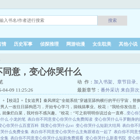
搜索
言情
历史军事
侦探推理
网游动漫
女生耽美
其他小说
么
不同意，变心你哭什么
笔
动 作：
加入书架
、
章节目录
4-09 11:25:26
最新章节：
番外采访 来自异
】+【校花】+【女追男】秦风绑定“全能系统”穿越至舔狗横行的平行宇宙，替
男人一改往日舔狗恶习，开始专心学习，搞钱搞事业。校花：“我给你发信息，
，就像烂白菜，我对你不感兴趣。”校花：“可之前明明你说过会一直疼...
变心你
什么 小龙的笔
表白你不同意变心你哭什么免费阅读
变心你哭什么斗罗翻身
变心你哭什么百度百科
我变心你哭什么txt
变心你哭什么短剧大结局
表白你不
你哭什么免费全集
表白你不同意变心你哭什么主角跟谁在一起了
表白你不同意变
剧全集
表白你不同意变心你哭什么短剧免费观看
变心你哭什么新斋书院
变心