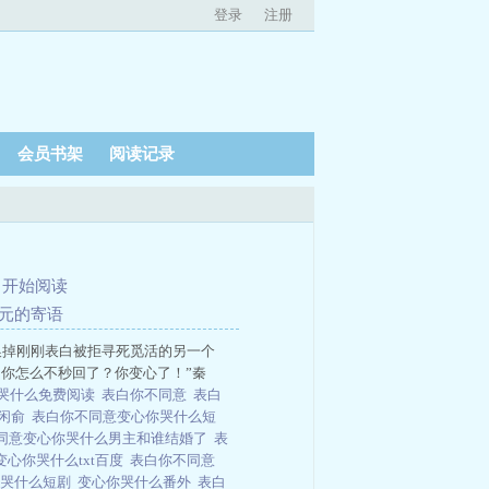
登录
注册
会员书架
阅读记录
、
开始阅读
次元的寄语
换掉刚刚表白被拒寻死觅活的另一个
你怎么不秒回了？你变心了！”秦
哭什么免费阅读
表白你不同意
表白
的闲俞
表白你不同意变心你哭什么短
同意变心你哭什么男主和谁结婚了
表
心你哭什么txt百度
表白你不同意
你哭什么短剧
变心你哭什么番外
表白