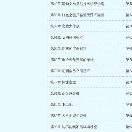
第49章 运动女神竟然是医学部学霸
第5
第53章 好色之徒只会整天浑浑噩噩
第5
第57章 恋爱大作战
第5
第61章 我的择偶标准
第6
第65章 周末的突然到访
第6
第69章 重拾当年开黑的感觉
第7
第73章 证明自己夺回尊严
第7
第77章 惊悚密室
第7
第81章 正义感爆棚
第
第85章 下工地
第8
第89章 大丈夫能屈能伸
第9
第93章 能不能喝不能喝请移桌
第9