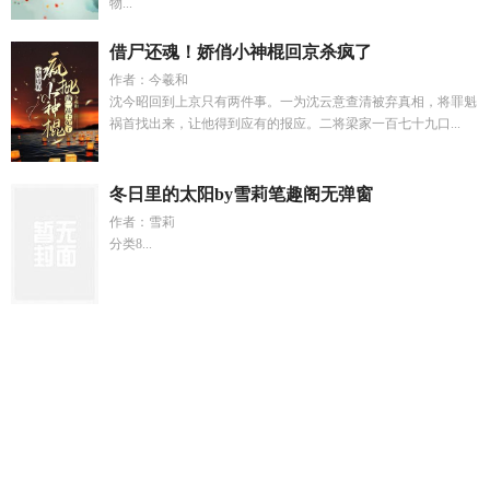
物...
借尸还魂！娇俏小神棍回京杀疯了
作者：今羲和
沈今昭回到上京只有两件事。一为沈云意查清被弃真相，将罪魁
祸首找出来，让他得到应有的报应。二将梁家一百七十九口...
冬日里的太阳by雪莉笔趣阁无弹窗
作者：雪莉
分类8...
开局觉醒秒杀系统
替嫁新娘与军服大正伪婚类似动漫
夫人二
爷不正常对吧
短剧热播我在末世开饭店
苏铭官场免费阅读
师
尊带球跑了by九天漫画
三界四洲无双休是什么歌
短剧执剑
五
代就说五国是哪五国
三界无人知晓
三界四洲无所求是什么意
思
狂响曲
玄学小萌妻短剧大结局
刘浮生从澳门回来是哪一
集
宋逸涵
江沐晴
谢念真
玄学小萌妻演员表介绍
师尊带球跑
了类似
桃花劫肖义权谢红全文免费阅读
亮剑我一个连三千