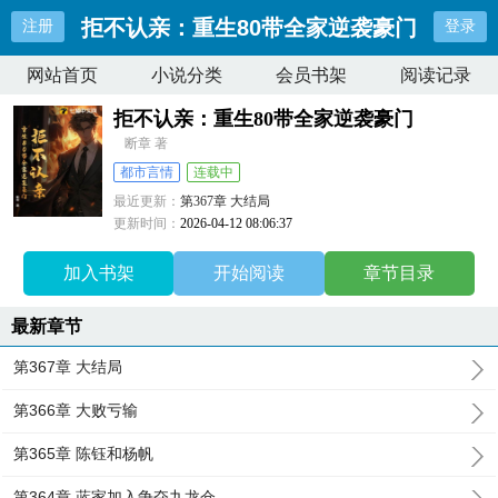
拒不认亲：重生80带全家逆袭豪门
注册
登录
网站首页
小说分类
会员书架
阅读记录
拒不认亲：重生80带全家逆袭豪门
断章 著
都市言情
连载中
最近更新：
第367章 大结局
更新时间：
2026-04-12 08:06:37
加入书架
开始阅读
章节目录
最新章节
第367章 大结局
第366章 大败亏输
第365章 陈钰和杨帆
第364章 蓝家加入争夺九龙仓