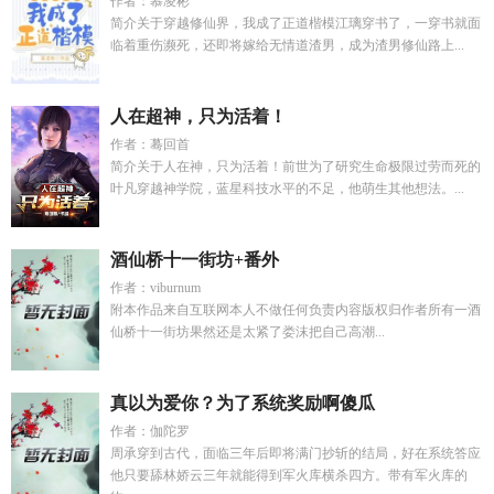
作者：慕凌彬
简介关于穿越修仙界，我成了正道楷模江璃穿书了，一穿书就面
临着重伤濒死，还即将嫁给无情道渣男，成为渣男修仙路上...
人在超神，只为活着！
作者：蓦回首
简介关于人在神，只为活着！前世为了研究生命极限过劳而死的
叶凡穿越神学院，蓝星科技水平的不足，他萌生其他想法。...
酒仙桥十一街坊+番外
作者：viburnum
附本作品来自互联网本人不做任何负责内容版权归作者所有一酒
仙桥十一街坊果然还是太紧了娄沫把自己高潮...
真以为爱你？为了系统奖励啊傻瓜
作者：伽陀罗
周承穿到古代，面临三年后即将满门抄斩的结局，好在系统答应
他只要舔林娇云三年就能得到军火库横杀四方。带有军火库的