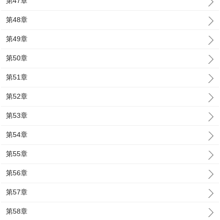
第47章
第48章
第49章
第50章
第51章
第52章
第53章
第54章
第55章
第56章
第57章
第58章