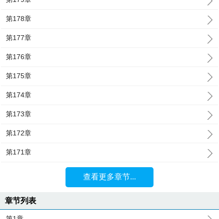
第178章
第177章
第176章
第175章
第174章
第173章
第172章
第171章
查看更多章节...
章节列表
第1章