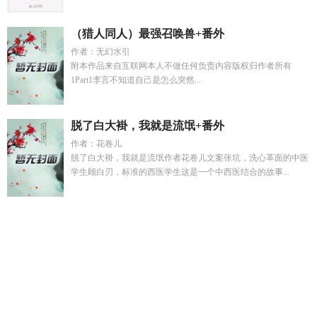
（猎人同人）最强召唤兽+番外
作者：无幻水引
附本作品来自互联网本人不做任何负责内容版权归作者所有
1Part1李言不知道自己是怎么突然...
脱了白大褂，我就是流氓+番外
作者：花卷儿
脱了白大褂，我就是流氓作者花卷儿文案张坑，洗心革面的中医
学生顾白刃，标准的西医学生这是一个中西医结合的故事...
火影鸣子过去现在和未来
穿成豪门宠文的对照组番外
快穿之
炮灰她要翻天
劳模的起源和来历
见灵少年纲吉福书网
穿书后
全家都是反派
快穿之炮灰女配要反攻大结局
劳模暗示着什么
意思
纵她入骨叫什么
强娶绯闻天后全文阅读
娶绝美知青
云
轻染的全部
魅魔生存日记paintshop
快穿大佬不奉陪了
寒夜
重逢时
魅魔的生存日记电子狗
女知青悲惨遭遇的
病弱救主by
空白的时间
末世路远
纵她入骨原著是什么
穿越星际妻荣夫贵