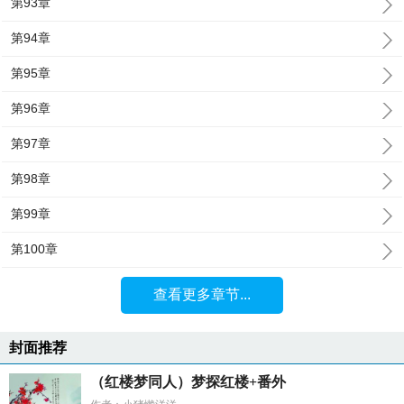
第93章
第94章
第95章
第96章
第97章
第98章
第99章
第100章
查看更多章节...
封面推荐
（红楼梦同人）梦探红楼+番外