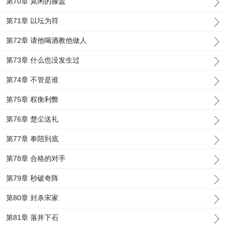
第70章 莫闲的膝盖
第71章 以坛为符
第72章 请他喝酒教他做人
第73章 什么也没发生过
第74章 不管是谁
第75章 权衡利弊
第76章 楚尘送礼
第77章 奉陪到底
第78章 合格的对手
第79章 秒破奇阵
第80章 封杀宋家
第81章 落井下石