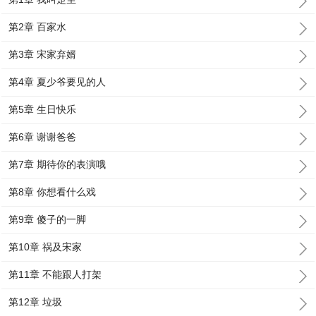
第2章 百家水
第3章 宋家弃婿
第4章 夏少爷要见的人
第5章 生日快乐
第6章 谢谢爸爸
第7章 期待你的表演哦
第8章 你想看什么戏
第9章 傻子的一脚
第10章 祸及宋家
第11章 不能跟人打架
第12章 垃圾