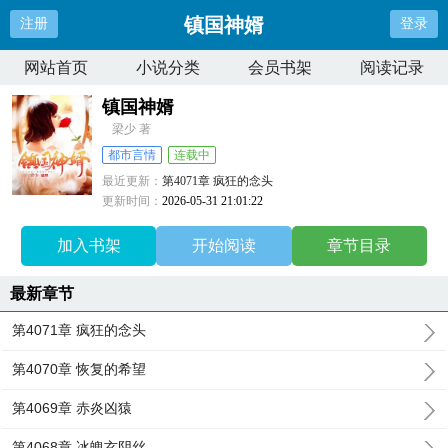
镇国神婿
注册
登录
网站首页
小说分类
会员书架
阅读记录
镇国神婿
梁少 著
都市言情
连载中
最近更新：
第4071章 疯狂的念头
更新时间：
2026-05-31 21:01:22
加入书架
开始阅读
章节目录
最新章节
第4071章 疯狂的念头
第4070章 恢复的希望
第4069章 赤炎凶猿
第4068章 冰魄玄阴丝