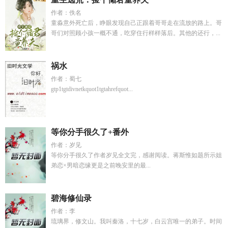
作者：佚名
童淼意外死亡后，睁眼发现自己正跟着哥哥走在流放的路上。哥
哥们对照顾小孩一概不通，吃穿住行样样落后。其他的还行，...
祸水
作者：蜀七
gtp1tgtdivnetkquot1tgtahrefquot...
等你分手很久了+番外
作者：岁见
等你分手很久了作者岁见全文完，感谢阅读。蒋斯惟如题所示姐
弟恋×男暗恋缘更是之前晚安里的最...
碧海修仙录
作者：李
琉璃界，修文山。我叫秦洛，十七岁，白云宫唯一的弟子。时间