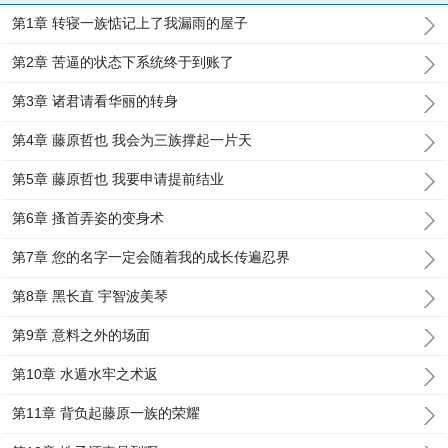
第1章 转寝一族惦记上了我漏雨的屋子
第2章 苦逼的状态下系统终于到账了
第3章 诸君请看华丽的转身
第4章 藤原哲也 我会为三族撑起一片天
第5章 藤原哲也 我要申请提前结业
第6章 搔首弄姿的变身术
第7章 您的名字一定会随着我的成长传遍忍界
第8章 黑长直 宇智波美琴
第9章 意料之外的场面
第10章 水遁水牢之术返
第11章 背负起藤原一族的荣耀