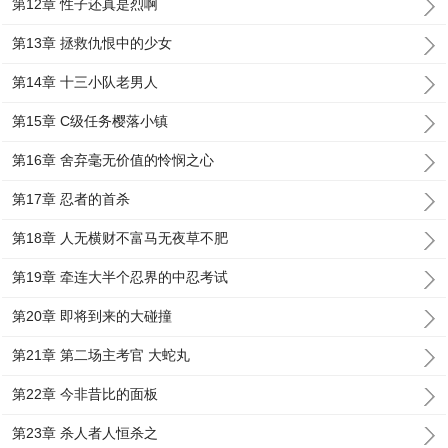
第12章 性子还真是烈啊
第13章 拯救仇恨中的少女
第14章 十三小队老男人
第15章 C级任务樱落小镇
第16章 舍弃毫无价值的怜悯之心
第17章 忍者的首杀
第18章 人无横财不富马无夜草不肥
第19章 牵连大半个忍界的中忍考试
第20章 即将到来的大碰撞
第21章 第二场主考官 大蛇丸
第22章 今非昔比的面板
第23章 杀人者人恒杀之