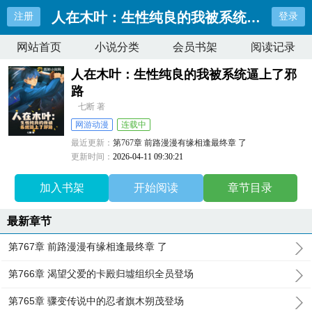
人在木叶：生性纯良的我被系统逼上了邪
注册
登录
网站首页
小说分类
会员书架
阅读记录
人在木叶：生性纯良的我被系统逼上了邪
路
七断 著
网游动漫
连载中
最近更新：
第767章 前路漫漫有缘相逢最终章 了
更新时间：
2026-04-11 09:30:21
加入书架
开始阅读
章节目录
最新章节
第767章 前路漫漫有缘相逢最终章 了
第766章 渴望父爱的卡殿归墟组织全员登场
第765章 骤变传说中的忍者旗木朔茂登场