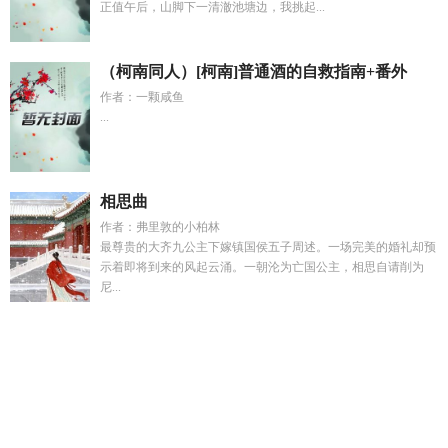
正值午后，山脚下一清澈池塘边，我挑起...
（柯南同人）[柯南]普通酒的自救指南+番外
作者：一颗咸鱼
...
相思曲
作者：弗里敦的小柏林
最尊贵的大齐九公主下嫁镇国侯五子周述。一场完美的婚礼却预
示着即将到来的风起云涌。一朝沦为亡国公主，相思自请削为
尼...
从武侠电影开始的摸尸人
霍格沃茨从卢娜家开始内卷成神在哪
里更新的?
短剧武道之巅
HP之成为乙女万人迷计
四合院拒绝
活路结局
穿书之后我又重生啦
玉林骨科谢卫宁
穿书遇见重生
反派免费阅读
今冬无雨 BY 流水潺潺
与我同行简谱
玄霜剑仙
传
逍遥阎君免费叶天
穿书后世子妃美又飒短剧
红楼从戍边活
到封侯的
穿成年代文里男主的前妻
军阀签到发现列强竟是我