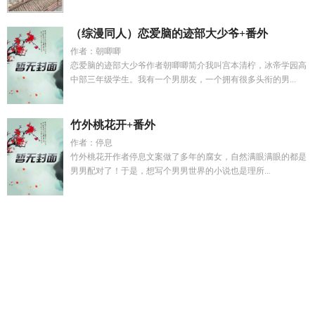
（综漫同人）恋爱脑的迹部大少爷+番外
作者：朝唧唧
恋爱脑的迹部大少爷作者朝唧唧简介我叫宫本清柠，冰帝学园高
中部三年级学生。我有一个男朋友，一个拥有很多头衔的男...
竹外桃花开+番外
作者：停息
竹外桃花开作者停息文案做了多年的腐女，自然满眼满眼的都是
男男配对了！于是，想写个男男世界的小说也是理所...
荒年农门长姐带全家逃荒记
荒年我帶全村逃荒小說
游轮上的
邂逅1979完整版在线观看电影
高跟鞋女郎
屠龙倚天前传哪一
年发表的
许姿陆霆锦哪里看
2013的林半夏
陆浔夏沐优
陆霆
锦许姿免费阅读全文
鞋都女高跟鞋
王者战神app
没有他的世
界我哪都不去
陆浔夏沐
战爷夫人马甲藏不住全文
许欣妍陆霆
深免费阅读
高跟鞋女神
夏沐沐
原神小团雀位置
在虫族努力
逃命升级的
那些年我在四合院的故事免费阅读
结点最简单的