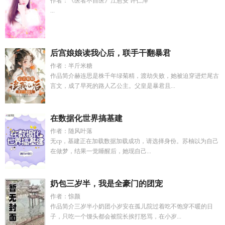
作者：《医者不自医》江愈安 许仁泽
...
后宫娘娘读我心后，联手干翻暴君
作者：半斤米糖
作品简介赫连思是株千年绿菊精，渡劫失败，她被迫穿进烂尾古
言文，成了早死的路人乙公主。父皇是暴君且...
在数据化世界搞基建
作者：随风叶落
无cp，基建正在加载数据加载成功，请选择身份。苏柚以为自己
在做梦，结果一觉睡醒后，她现自己...
奶包三岁半，我是全豪门的团宠
作者：惊颜
作品简介三岁半小奶团小岁安在孤儿院过着吃不饱穿不暖的日
子，只吃一个馒头都会被院长挨打怒骂，在小岁...