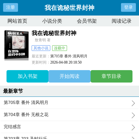
我在诡秘世界封神
注册
登录
网站首页
小说分类
会员书架
阅读记录
我在诡秘世界封神
敖青明 著
其他小说
连载中
最近更新：
第705章 番外 清风明月
更新时间：
2026-04-08 20:18:50
加入书架
开始阅读
章节目录
最新章节
第705章 番外 清风明月
第704章 番外 无根之花
完结感言
第703章 703 及时行乐