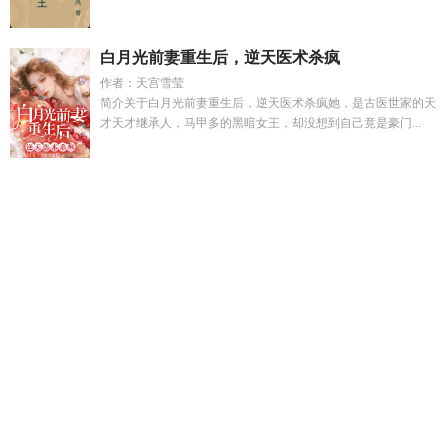
白月光前妻重生后，逆天医术杀疯
作者：天宫雪莹
简介关于白月光前妻重生后，逆天医术杀疯她，是古医世家的天
才天才继承人，马甲多的黑暗女王，却没想到自己竟是豪门...
一别情深两不相欠全文免费阅读最新
闪耀星光日
开局离婚带
娃卖包子
地府混编制齐林是好人吗
江雪老秦
开局卖烤腰
子
地府混江龙免费下拉式阅读
闪耀星路官网首页入口
崩坏三
黄金庭院楼层图
我把月光藏进掌心是什么歌
阴遁九局的人最
终结果
2019闪耀星光夜
陈诺诺coser
七零我穿成年代文里的
恶婆婆
浪漫爱情文案
重生四合院何雨柱清醒人生
阴遁九局排
盘
第一 纨绔
又逢全文免费阅读无弹窗
我把月光装进行囊里是
什么歌
关我旧往 同我仰春 知我悔暗 许我春朝
地府混编制牛大
宝笔趣阁
浪漫爱情by凉容
嫁给重生的夫君后
浪漫爱情香港版
电影
知我晦暗许我春朝
我靠救人成了国医圣手免费阅读
萧决
江明雪全文免费阅读
崩坏三搬家到黄金庭院
第一纨绔第2部大
结局
末世丧尸校花要生孩子
燃情岁月电影在线观看完整版高