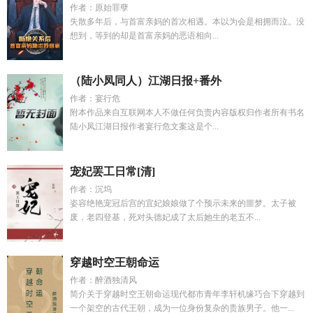
作者：原始罪孽
失散多年后，与首富亲妈的首次相遇。本以为会是相拥而泣。没
想到，等到的却是首富亲妈的恶语相向...
（陆小凤同人）江湖日报+番外
作者：宴行危
附本作品来自互联网本人不做任何负责内容版权归作者所有书名
陆小凤江湖日报作者宴行危文案这是个...
宠妃罢工日常[清]
作者：沉坞
姿容绝艳宠冠后宫的宜妃娘娘做了个预示未来的噩梦。太子被
废，老四登基，死对头德妃成了太后她生的老五不...
穿越时空王朝命运
作者：醉酒独清风
简介关于穿越时空王朝命运现代都市青年李轩机缘巧合下穿越到
一个架空的古代王朝，成为一位身份复杂的贵族男子。他一...