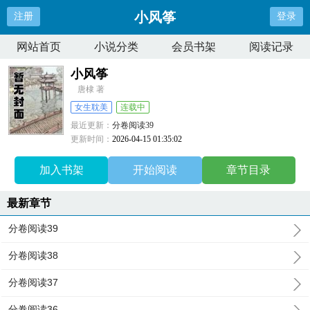
小风筝
注册
登录
网站首页
小说分类
会员书架
阅读记录
小风筝
唐棣 著
女生耽美
连载中
最近更新：
分卷阅读39
更新时间：
2026-04-15 01:35:02
加入书架
开始阅读
章节目录
最新章节
分卷阅读39
分卷阅读38
分卷阅读37
分卷阅读36