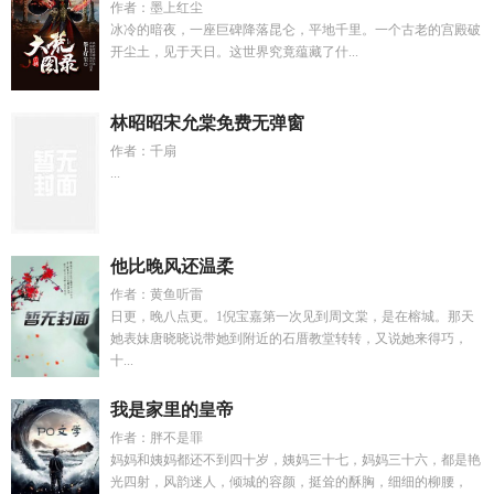
作者：墨上红尘
冰冷的暗夜，一座巨碑降落昆仑，平地千里。一个古老的宫殿破
开尘土，见于天日。这世界究竟蕴藏了什...
林昭昭宋允棠免费无弹窗
作者：千扇
...
他比晚风还温柔
作者：黄鱼听雷
日更，晚八点更。1倪宝嘉第一次见到周文棠，是在榕城。那天
她表妹唐晓晓说带她到附近的石厝教堂转转，又说她来得巧，
十...
我是家里的皇帝
作者：胖不是罪
妈妈和姨妈都还不到四十岁，姨妈三十七，妈妈三十六，都是艳
光四射，风韵迷人，倾城的容颜，挺耸的酥胸，细细的柳腰，