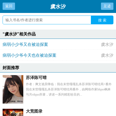
虞水汐
返回
足迹
搜 索
“虞水汐”相关作品
病弱小少爷又在被迫探案
虞水汐
病弱小少爷今天也在被迫探案
虞水汐
封面推荐
苏泽陈可晴
作者：爽文诡异降临：我在末世嘎嘎乱杀苏泽陈可晴结局+番外
我在末世嘎嘎乱杀苏泽陈可晴结局番外，由网络作家ldquo枫林
与月rdquo所著，讲述一系列精彩纷呈的...
大荒图录