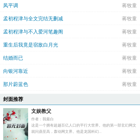
凤平调
蒋牧童
孟初程津与全文完结无删减
蒋牧童
孟初程津与不入爱河笔趣阁
蒋牧童
重生后我竟是宿敌白月光
蒋牧童
结婚而已
蒋牧童
向银河靠近
蒋牧童
那片蔚蓝色
蒋牧童
封面推荐
文娱教父
作者：我最白
这是一个拥有超越百亿人口的平行大世界。他的第一部玄幻网文
就问鼎至高，轰动网文界。他是龙国科幻...