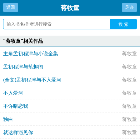
蒋牧童
返回
足迹
搜 索
“蒋牧童”相关作品
主角孟初程津与小说全集
蒋牧童
孟初程津与笔趣阁
蒋牧童
(全文)孟初程津与不入爱河
蒋牧童
不入爱河
蒋牧童
不许暗恋我
蒋牧童
独白
蒋牧童
就这样遇见你
蒋牧童