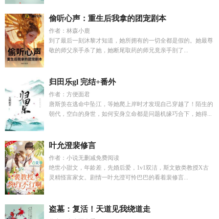
偷听心声：重生后我拿的团宠剧本
作者：林森小鹿
到了最后一刻沐黎才知道，她所拥有的一切全都是假的。她最尊
敬的师父亲手杀了她，她断尾取药的师兄竟亲手剖了...
归田乐gl 完结+番外
作者：方便面君
唐斯羡在逃命中坠江，等她爬上岸时才发现自己穿越了！陌生的
朝代，空白的身世，如何安身立命都是问题机缘巧合下，她得...
叶允澄裴修言
作者：小说无删减免费阅读
绝世小甜文，年龄差，先婚后爱，1v1双洁，斯文败类教授X古
灵精怪富家女。剧情一叶允澄可怜巴巴的看着裴修言...
盗墓：复活！天道见我绕道走