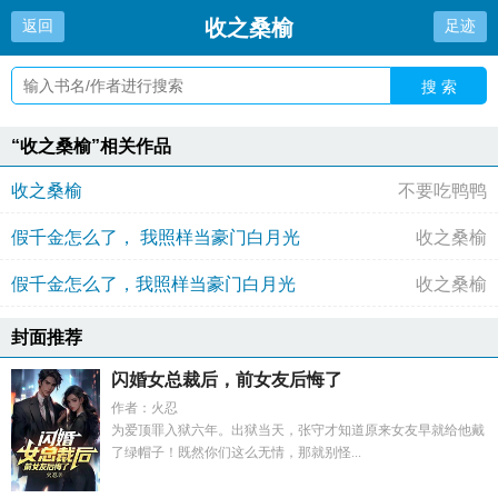
收之桑榆
返回
足迹
搜 索
“收之桑榆”相关作品
收之桑榆
不要吃鸭鸭
假千金怎么了， 我照样当豪门白月光
收之桑榆
假千金怎么了，我照样当豪门白月光
收之桑榆
封面推荐
闪婚女总裁后，前女友后悔了
作者：火忍
为爱顶罪入狱六年。出狱当天，张守才知道原来女友早就给他戴
了绿帽子！既然你们这么无情，那就别怪...