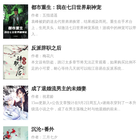
都市重生：我在七日世界刷神宠
作者：五指逍遥
袁峰被奶奶送去代替弟弟换肾，结果感染而死。重生在手术台
上，生死关头，却激活七日世界神宠系统！游戏中的神宠可以带
入...
反派辞职之后
作者：梅花六
本文设有防盗，跳订太多章节将无法正常观看，如果购买比例不
足的小可爱，耐心等待几天就可以啦江容易在反派系统...
成了退婚流男主的未婚妻
作者：祝君龄
15oo更新入v公告文章预计在9月2日周五入v谢南衣穿到了一本升
级流小说之中，成了在男主落魄之时与他退婚的前未...
沉沦+番外
作者：三月七夕