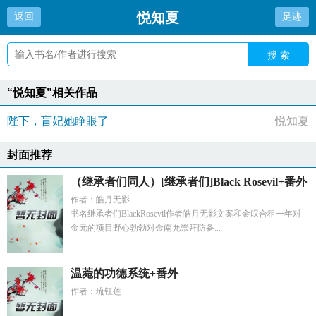
悦知夏
返回
足迹
搜 索
“悦知夏”相关作品
陛下，盲妃她睁眼了
悦知夏
封面推荐
（继承者们同人）[继承者们]Black Rosevil+番外
作者：皓月无影
书名继承者们BlackRosevil作者皓月无影文案和金叹合租一年对
金元的项目野心勃勃对金南允崇拜防备...
温菀的功德系统+番外
作者：琉钰莲
...