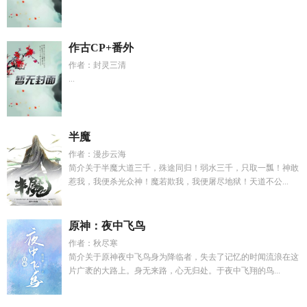
作古CP+番外
作者：封灵三清
...
半魔
作者：漫步云海
简介关于半魔大道三千，殊途同归！弱水三千，只取一瓢！神敢
惹我，我便杀光众神！魔若欺我，我便屠尽地狱！天道不公...
原神：夜中飞鸟
作者：秋尽寒
简介关于原神夜中飞鸟身为降临者，失去了记忆的时闻流浪在这
片广袤的大路上。身无来路，心无归处。于夜中飞翔的鸟...