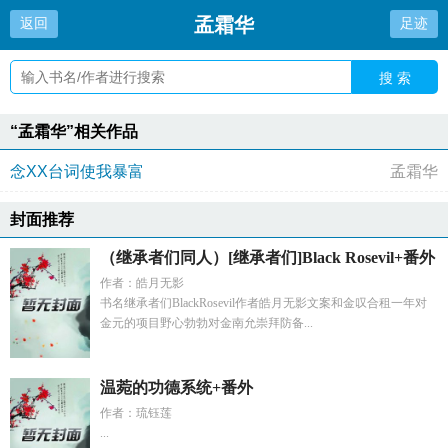
孟霜华
返回
足迹
搜 索
“孟霜华”相关作品
念XX台词使我暴富
孟霜华
封面推荐
（继承者们同人）[继承者们]Black Rosevil+番外
作者：皓月无影
书名继承者们BlackRosevil作者皓月无影文案和金叹合租一年对
金元的项目野心勃勃对金南允崇拜防备...
温菀的功德系统+番外
作者：琉钰莲
...