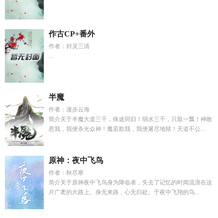
作古CP+番外
作者：封灵三清
...
半魔
作者：漫步云海
简介关于半魔大道三千，殊途同归！弱水三千，只取一瓢！神敢
惹我，我便杀光众神！魔若欺我，我便屠尽地狱！天道不公...
原神：夜中飞鸟
作者：秋尽寒
简介关于原神夜中飞鸟身为降临者，失去了记忆的时闻流浪在这
片广袤的大路上。身无来路，心无归处。于夜中飞翔的鸟...