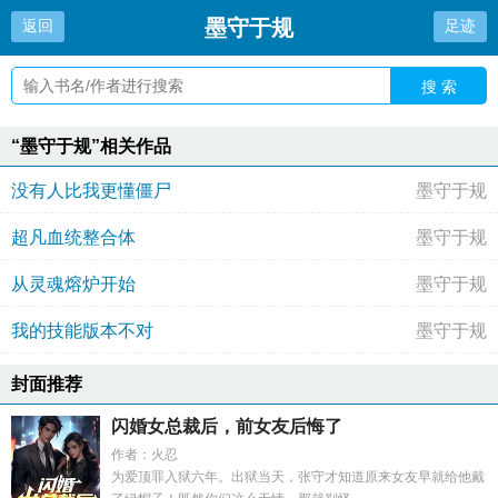
墨守于规
返回
足迹
搜 索
“墨守于规”相关作品
没有人比我更懂僵尸
墨守于规
超凡血统整合体
墨守于规
从灵魂熔炉开始
墨守于规
我的技能版本不对
墨守于规
封面推荐
闪婚女总裁后，前女友后悔了
作者：火忍
为爱顶罪入狱六年。出狱当天，张守才知道原来女友早就给他戴