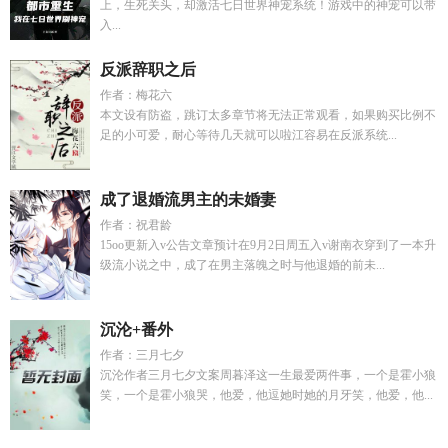
上，生死关头，却激活七日世界神宠系统！游戏中的神宠可以带
入...
反派辞职之后
作者：梅花六
本文设有防盗，跳订太多章节将无法正常观看，如果购买比例不
足的小可爱，耐心等待几天就可以啦江容易在反派系统...
成了退婚流男主的未婚妻
作者：祝君龄
15oo更新入v公告文章预计在9月2日周五入v谢南衣穿到了一本升
级流小说之中，成了在男主落魄之时与他退婚的前未...
沉沦+番外
作者：三月七夕
沉沦作者三月七夕文案周暮泽这一生最爱两件事，一个是霍小狼
笑，一个是霍小狼哭，他爱，他逗她时她的月牙笑，他爱，他...