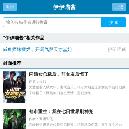
伊伊喵酱
返回
足迹
搜 索
“伊伊喵酱”相关作品
咸鱼师妹摆烂，开局气哭天才堂姐
伊伊喵酱
封面推荐
闪婚女总裁后，前女友后悔了
作者：火忍
为爱顶罪入狱六年。出狱当天，张守才知道原来女友早就给他戴
了绿帽子！既然你们这么无情，那就别怪...
都市重生：我在七日世界刷神宠
作者：五指逍遥
袁峰被奶奶送去代替弟弟换肾，结果感染而死。重生在手术台