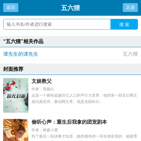
五六狸
返回
足迹
搜 索
“五六狸”相关作品
谭先生的谭先生
五六狸
封面推荐
文娱教父
作者：我最白
这是一个拥有超越百亿人口的平行大世界。他的第一部玄幻网文
就问鼎至高，轰动网文界。他是龙国科幻...
偷听心声：重生后我拿的团宠剧本
作者：林森小鹿
到了最后一刻沐黎才知道，她所拥有的一切全都是假的。她最尊