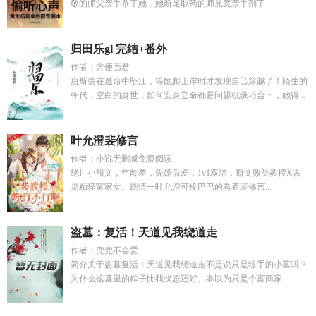
敬的师父亲手杀了她，她断尾取药的师兄竟亲手剖了...
归田乐gl 完结+番外
作者：方便面君
唐斯羡在逃命中坠江，等她爬上岸时才发现自己穿越了！陌生的
朝代，空白的身世，如何安身立命都是问题机缘巧合下，她得...
叶允澄裴修言
作者：小说无删减免费阅读
绝世小甜文，年龄差，先婚后爱，1v1双洁，斯文败类教授X古
灵精怪富家女。剧情一叶允澄可怜巴巴的看着裴修言...
盗墓：复活！天道见我绕道走
作者：兜兜不会爱
简介关于盗墓复活！天道见我绕道走不是说只是练手的小墓吗？
为什么这墓里的粽子比我状态还好。本以为只是个富商家...