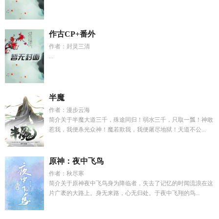
作古CP+番外
作者：封灵三清
...
半魔
作者：漫步云海
简介关于半魔大道三千，殊途同归！弱水三千，只取一瓢！神敢
惹我，我便杀光众神！魔若欺我，我便屠尽地狱！天道不公...
原神：夜中飞鸟
作者：秋尽寒
简介关于原神夜中飞鸟身为降临者，失去了记忆的时闻流浪在这
片广袤的大路上。身无来路，心无归处。于夜中飞翔的鸟...