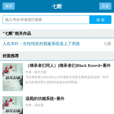
七断
返回
足迹
搜 索
“七断”相关作品
人在木叶：生性纯良的我被系统逼上了邪路
七断
封面推荐
（继承者们同人）[继承者们]Black Rosevil+番外
作者：皓月无影
书名继承者们BlackRosevil作者皓月无影文案和金叹合租一年对
金元的项目野心勃勃对金南允崇拜防备...
温菀的功德系统+番外
作者：琉钰莲
...