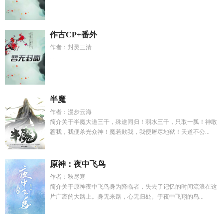
作古CP+番外
作者：封灵三清
...
半魔
作者：漫步云海
简介关于半魔大道三千，殊途同归！弱水三千，只取一瓢！神敢
惹我，我便杀光众神！魔若欺我，我便屠尽地狱！天道不公...
原神：夜中飞鸟
作者：秋尽寒
简介关于原神夜中飞鸟身为降临者，失去了记忆的时闻流浪在这
片广袤的大路上。身无来路，心无归处。于夜中飞翔的鸟...