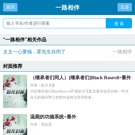
一路相伴
返回
足迹
搜 索
“一路相伴”相关作品
太太一心要钱，霍先生自闭了
一路相伴
封面推荐
（继承者们同人）[继承者们]Black Rosevil+番外
作者：皓月无影
书名继承者们BlackRosevil作者皓月无影文案和金叹合租一年对
金元的项目野心勃勃对金南允崇拜防备...
温菀的功德系统+番外
作者：琉钰莲
...