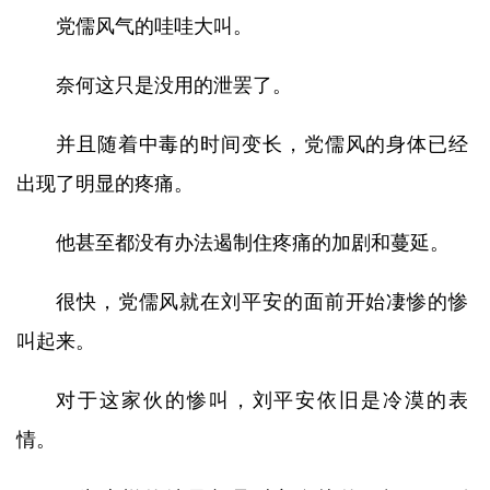
党儒风气的哇哇大叫。
奈何这只是没用的泄罢了。
并且随着中毒的时间变长，党儒风的身体已经
出现了明显的疼痛。
他甚至都没有办法遏制住疼痛的加剧和蔓延。
很快，党儒风就在刘平安的面前开始凄惨的惨
叫起来。
对于这家伙的惨叫，刘平安依旧是冷漠的表
情。