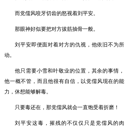
而党儒风咬牙切齿的怒视着刘平安。
那眼神好似要把对方拔筋抽骨一般。
刘平安即便面对着对方的仇视，他依旧不为所
动。
他只需要小雪和叶敬业的位置，其余的事情，
他一概不管，而且他很有自信，以党儒风现在的能
力，休想能够解毒。
只要毒还在，那党儒风就会一直饱受着折磨！
刘平安这毒，摧残的不仅仅只是党儒风的肉