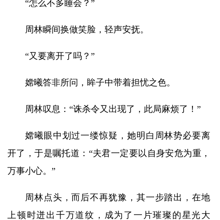
“怎么不多睡会？”
周林瞬间换做笑脸，轻声安抚。
“又要离开了吗？”
嫦曦答非所问，眸子中带着担忧之色。
周林叹息：“诛杀令又出现了，此局麻烦了！”
嫦曦眼中划过一缕惊疑，她明白周林势必要离
开了，于是嘱托道：“夫君一定要以自身安危为重，
万事小心。”
周林点头，而后不再犹豫，其一步踏出，在地
上顿时迸出千万道纹，成为了一片璀璨的星光大