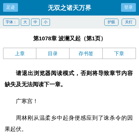
无双之诸天万界
足迹
登录
字体：
大
中
小
护眼
关灯
第1078章 波澜又起（第1页）
上章
目录
存书签
下章
请退出浏览器阅读模式，否则将导致章节内容
缺失及无法阅读下一章。
广寒宫！
周林刚从温柔乡中起身便感应到了诛杀令的因
果起伏。