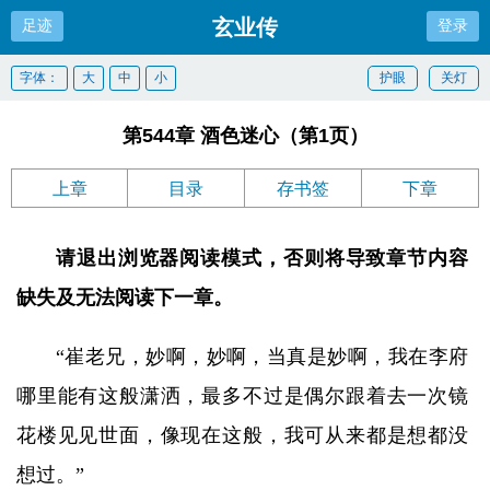
玄业传
足迹
登录
字体：
大
中
小
护眼
关灯
第544章 酒色迷心（第1页）
上章
目录
存书签
下章
请退出浏览器阅读模式，否则将导致章节内容
缺失及无法阅读下一章。
“崔老兄，妙啊，妙啊，当真是妙啊，我在李府
哪里能有这般潇洒，最多不过是偶尔跟着去一次镜
花楼见见世面，像现在这般，我可从来都是想都没
想过。”