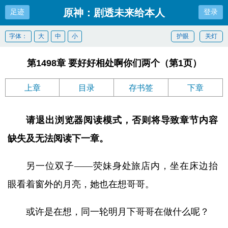
原神：剧透未来给本人
足迹
登录
字体：
大
中
小
护眼
关灯
第1498章 要好好相处啊你们两个（第1页）
上章
目录
存书签
下章
请退出浏览器阅读模式，否则将导致章节内容
缺失及无法阅读下一章。
另一位双子——荧妹身处旅店内，坐在床边抬
眼看着窗外的月亮，她也在想哥哥。
或许是在想，同一轮明月下哥哥在做什么呢？