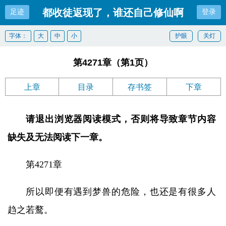
都收徒返现了，谁还自己修仙啊
足迹
登录
字体：
大
中
小
护眼
关灯
第4271章（第1页）
上章
目录
存书签
下章
请退出浏览器阅读模式，否则将导致章节内容
缺失及无法阅读下一章。
第4271章
所以即便有遇到梦兽的危险，也还是有很多人
趋之若鹜。